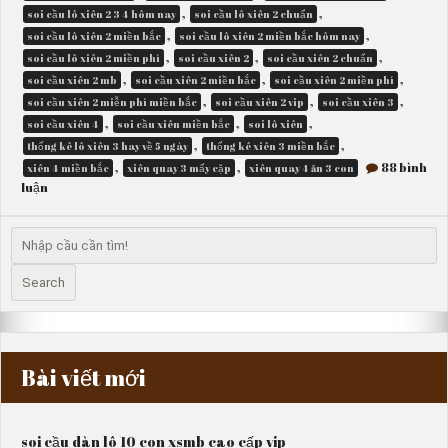
,
,
soi cầu lô xiên 2 3 4 hôm nay
soi cầu lô xiên 2 chuẩn
,
,
soi cầu lô xiên 2 miền bắc
soi cầu lô xiên 2 miền bắc hôm nay
,
,
,
soi cầu lô xiên 2 miền phí
soi cầu xiên 2
soi cầu xiên 2 chuẩn
,
,
,
soi cầu xiên 2 mb
soi cầu xiên 2 miền bắc
soi cầu xiên 2 miền phí
,
,
,
soi cầu xiên 2 miễn phí miền bắc
soi cầu xiên 2 vip
soi cầu xiên 3
,
,
,
soi cầu xiên 4
soi cầu xiên miền bắc
soi lô xiên
,
,
thống kê lô xiên 3 hay về 5 ngày
thống kê xiên 3 miền bắc
,
,
88 bình
xiên 4 miền bắc
xiên quay 3 mấy cặp
xiên quay 4 ăn 3 con
ở
luận
soi
cầu
lô
xiên
4
xsmb
Search
cao
cấp
vip
Bài viết mới
soi cầu dàn lô 10 con xsmb cao cấp vip