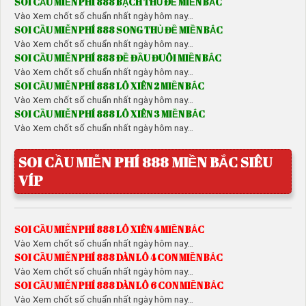
SOI CẦU MIỄN PHÍ 888 BẠCH THỦ ĐỀ MIỀN BẮC
Vào Xem chốt số chuẩn nhất ngày hôm nay…
SOI CẦU MIỄN PHÍ 888 SONG THỦ ĐỀ MIỀN BẮC
Vào Xem chốt số chuẩn nhất ngày hôm nay…
SOI CẦU MIỄN PHÍ 888 ĐỀ ĐẦU ĐUÔI MIỀN BẮC
Vào Xem chốt số chuẩn nhất ngày hôm nay…
SOI CẦU MIỄN PHÍ 888 LÔ XIÊN 2 MIỀN BẮC
Vào Xem chốt số chuẩn nhất ngày hôm nay…
SOI CẦU MIỄN PHÍ 888 LÔ XIÊN 3 MIỀN BẮC
Vào Xem chốt số chuẩn nhất ngày hôm nay…
SOI CẦU MIỄN PHÍ 888 MIỀN BẮC SIÊU
VÍP
SOI CẦU MIỄN PHÍ 888 LÔ XIÊN 4 MIỀN BẮC
Vào Xem chốt số chuẩn nhất ngày hôm nay…
SOI CẦU MIỄN PHÍ 888 DÀN LÔ 4 CON MIỀN BẮC
Vào Xem chốt số chuẩn nhất ngày hôm nay…
SOI CẦU MIỄN PHÍ 888 DÀN LÔ 6 CON MIỀN BẮC
Vào Xem chốt số chuẩn nhất ngày hôm nay…