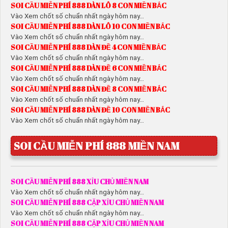
SOI CẦU MIỄN PHÍ 888 DÀN LÔ 8 CON MIỀN BẮC
Vào Xem chốt số chuẩn nhất ngày hôm nay…
SOI CẦU MIỄN PHÍ 888 DÀN LÔ 10 CON MIỀN BẮC
Vào Xem chốt số chuẩn nhất ngày hôm nay…
SOI CẦU MIỄN PHÍ 888 DÀN ĐỀ 4 CON MIỀN BẮC
Vào Xem chốt số chuẩn nhất ngày hôm nay…
SOI CẦU MIỄN PHÍ 888 DÀN ĐỀ 6 CON MIỀN BẮC
Vào Xem chốt số chuẩn nhất ngày hôm nay…
SOI CẦU MIỄN PHÍ 888 DÀN ĐỀ 8 CON MIỀN BẮC
Vào Xem chốt số chuẩn nhất ngày hôm nay…
SOI CẦU MIỄN PHÍ 888 DÀN ĐỀ 10 CON MIỀN BẮC
Vào Xem chốt số chuẩn nhất ngày hôm nay…
SOI CẦU MIỄN PHÍ 888 MIỀN NAM
SOI CẦU MIỄN PHÍ 888 XỈU CHỦ MIỀN NAM
Vào Xem chốt số chuẩn nhất ngày hôm nay…
SOI CẦU MIỄN PHÍ 888 CẶP XỈU CHỦ MIỀN NAM
Vào Xem chốt số chuẩn nhất ngày hôm nay…
SOI CẦU MIỄN PHÍ 888 CẶP XỈU CHỦ MIỀN NAM