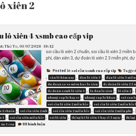
lô xiên 2
ầu lô xiên 4 xsmb cao cấp vip
ật:
Thứ Tư, 01/07/2026 - 19:42
soi cầu lô xiên 2 chuẩn, soi cầu lô xiên 2 miền b
phí, dàn xiên 3, dự đoán lô xiên 2 3 miễn phí, d
soi cầu xsmb cao cấp vip
Tagge
Posted in
,
,
,
câu lô hôm nay
dàn lô xiên 3
dàn lô xiên 3 miền
,
du doan xo so mien bac lo xien
dự đoán lô xiên 2 3 
,
,
,
dự đoán xsmb lô xiên 3
lo dan lo xien
lô xiên 2
,
,
nhung cap lo hay ve
nhung cap lo khan
soi cau l
,
soi cầu lô xiên 2 miền bắc
soi cầu lô xiên 2 miền bắc
,
,
,
,
ên 2 chuẩn
soi cầu xiên 2 mb
soi cầu xiên 2 miền bắc
soi cầu xiên 2 miền phí
,
,
,
,
n 4
soi cầu xiên miền bắc
soi lô xiên
thống kê lô xiên 3 hay về 5 ngày
thống 
ở
88 bình luận
 ăn 3 con
soi
cầu