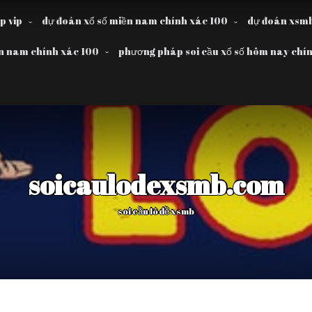
p vip
dự đoán xổ số miền nam chính xác 100
dự đoán xsmb
ền nam chính xác 100
phương pháp soi cầu xổ số hôm nay chí
soicaulodexsmb.com
soi cầu lô đề xsmb