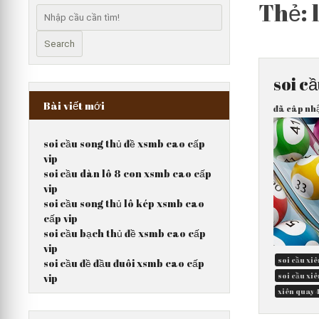
Thẻ:
Search
soi c
Bài viết mới
đã câp nh
soi cầu song thủ đề xsmb cao cấp
vip
soi cầu dàn lô 8 con xsmb cao cấp
vip
soi cầu song thủ lô kép xsmb cao
cấp vip
soi cầu bạch thủ đề xsmb cao cấp
vip
soi cầu xi
soi cầu đề đầu đuôi xsmb cao cấp
soi cầu xiê
vip
xiên quay 4