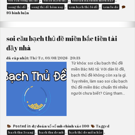
,
,
,
soi cầu song thủ đề
soi lô bạch thủ
soicau bachthu mien bac
,
,
,
song thủ đề
song thủ đề hôm nay
xem bạch thủ lô đề
xem lo de
ở
95 bình luận
soi
cầu
song
thủ
soi cầu bạch thủ đề miền bắc tiền tài
đề
xsmb
đầy nhà
cao
cấp
vip
đã câp nhật:
Thứ Tư, 05/08/2026 - 20:15
Từ khóa: soi cầu bạch thủ đề
miền Bắc Mô tả: Với dân lô đề,
bạch thủ đề không còn xạ lạ gì.
Tuy nhiên, làm sao soi cầu bạch
thủ đề miền Bắc chuẩn thì nhiều
người chưa biết? Cùng tham…
dự đoán xổ số mb chính xác 100
Tagged
Posted in
,
,
,
bach thu 3cang
bach thu de mb
bạch thủ de miền bắc