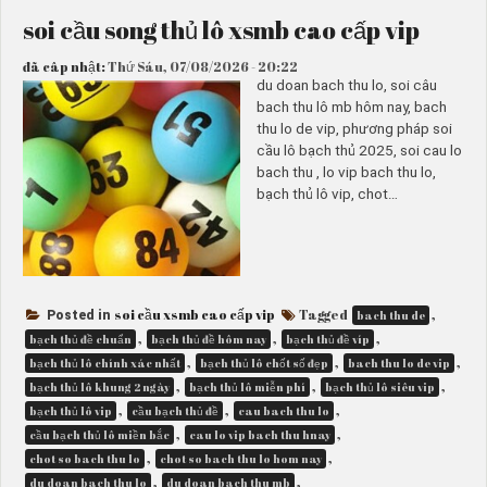
soi cầu song thủ lô xsmb cao cấp vip
đã câp nhật:
Thứ Sáu, 07/08/2026 - 20:22
du doan bach thu lo, soi câu
bach thu lô mb hôm nay, bach
thu lo de vip, phương pháp soi
cầu lô bạch thủ 2025, soi cau lo
bach thu , lo vip bach thu lo,
bạch thủ lô vip, chot…
soi cầu xsmb cao cấp vip
Tagged
,
Posted in
bach thu de
,
,
,
bạch thủ đề chuẩn
bạch thủ đề hôm nay
bạch thủ đề víp
,
,
,
bạch thủ lô chính xác nhất
bạch thủ lô chốt số đẹp
bach thu lo de vip
,
,
,
bạch thủ lô khung 2 ngày
bạch thủ lô miễn phí
bạch thủ lô siêu vip
,
,
,
bạch thủ lô vip
cầu bạch thủ đề
cau bach thu lo
,
,
cầu bạch thủ lô miền bắc
cau lo vip bach thu hnay
,
,
chot so bach thu lo
chot so bach thu lo hom nay
,
,
du doan bach thu lo
du doan bach thu mb