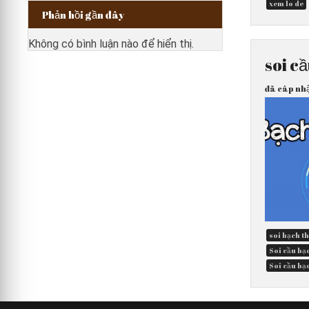
xem lo de
Phản hồi gần đây
Không có bình luận nào để hiển thị.
soi c
đã câp nh
soi bạch th
Soi cầu bạc
Soi cầu bạ