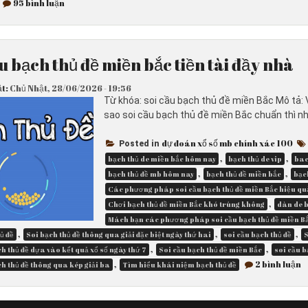
ở
95 bình luận
soi
cầu
song
thủ
đề
ầu bạch thủ đề miền bắc tiền tài đầy nhà
xsmb
cao
ật:
Chủ Nhật, 28/06/2026 - 19:56
cấp
vip
Từ khóa: soi cầu bạch thủ đề miền Bắc Mô tả: V
sao soi cầu bạch thủ đề miền Bắc chuẩn thì n
dự đoán xổ số mb chính xác 100
Posted in
,
,
bạch thủ de miền bắc hôm nay
bạch thủ de vip
bac
,
,
bạch thủ đề mb hôm nay
bạch thủ đề miền bắc
bạc
Các phương pháp soi cầu bạch thủ đề miền Bắc hiệu qu
,
Chơi bạch thủ đề miền Bắc khó trúng không
dàn de b
Mách bạn các phương pháp soi cầu bạch thủ đề miền Bắ
,
,
,
ủ đề
Soi bạch thủ đề thông qua giải đặc biệt ngày thứ hai
soi cầu bạch thủ đề
S
,
,
h thủ đề dựa vào kết quả xổ số ngày thứ 7
Soi cầu bạch thủ đề miền Bắc
soi cầu b
ở
,
2 bình luận
ch thủ đề thông qua kép giải ba
Tìm hiểu khái niệm bạch thủ đề
s
c
b
t