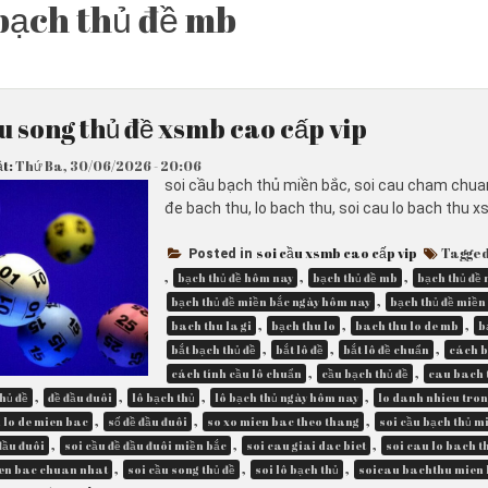
bạch thủ đề mb
ầu song thủ đề xsmb cao cấp vip
ật:
Thứ Ba, 30/06/2026 - 20:06
soi cầu bạch thủ miền bắc, soi cau cham chuan,
đe bach thu, lo bach thu, soi cau lo bach thu 
soi cầu xsmb cao cấp vip
Tagge
Posted in
,
,
,
bạch thủ đề hôm nay
bạch thủ đề mb
bạch thủ đề
,
bạch thủ đề miền bắc ngày hôm nay
bạch thủ đề miền 
,
,
,
bach thu la gi
bạch thu lo
bach thu lo de mb
b
,
,
,
bắt bạch thủ đề
bắt lô đề
bắt lô đề chuẩn
cách b
,
,
cách tính cầu lô chuẩn
cầu bạch thủ đề
cau bach 
,
,
,
,
hủ đề
đề đầu đuôi
lô bạch thủ
lô bạch thủ ngày hôm nay
lo danh nhieu tron
,
,
,
 lo de mien bac
số đề đầu đuôi
so xo mien bac theo thang
soi cầu bạch thủ m
,
,
,
đầu đuôi
soi cầu đề đầu đuôi miền bắc
soi cau giai dac biet
soi cau lo bach 
,
,
,
ien bac chuan nhat
soi cầu song thủ đề
soi lô bạch thủ
soicau bachthu mien