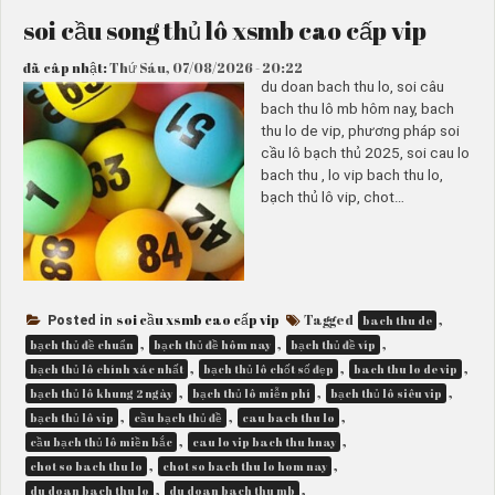
soi cầu song thủ lô xsmb cao cấp vip
đã câp nhật:
Thứ Sáu, 07/08/2026 - 20:22
du doan bach thu lo, soi câu
bach thu lô mb hôm nay, bach
thu lo de vip, phương pháp soi
cầu lô bạch thủ 2025, soi cau lo
bach thu , lo vip bach thu lo,
bạch thủ lô vip, chot…
soi cầu xsmb cao cấp vip
Tagged
,
Posted in
bach thu de
,
,
,
bạch thủ đề chuẩn
bạch thủ đề hôm nay
bạch thủ đề víp
,
,
,
bạch thủ lô chính xác nhất
bạch thủ lô chốt số đẹp
bach thu lo de vip
,
,
,
bạch thủ lô khung 2 ngày
bạch thủ lô miễn phí
bạch thủ lô siêu vip
,
,
,
bạch thủ lô vip
cầu bạch thủ đề
cau bach thu lo
,
,
cầu bạch thủ lô miền bắc
cau lo vip bach thu hnay
,
,
chot so bach thu lo
chot so bach thu lo hom nay
,
,
du doan bach thu lo
du doan bach thu mb