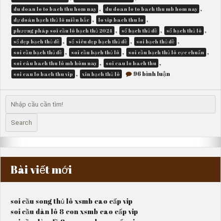
,
,
du doan lo to bach thu hom nay
du doan lo to bach thu mb hom nay
,
,
dự đoán bạch thủ lô miền bắc
lo vip bach thu lo
,
,
,
phương pháp soi cầu lô bạch thủ 2024
số bạch thủ đề
số bạch thủ lô
,
,
,
số đẹp bạch thủ đề
số siêu đẹp bạch thủ đề
soi bạch thủ đề
,
,
,
soi cầu bạch thủ đề
soi cầu bạch thủ lô
soi cầu bạch thủ lô cực chuẩn
,
,
soi câu bach thu lô mb hôm nay
soi cau lo bach thu
ở
,
96 bình luận
soi cau lo bach thu vip
xin bạch thủ lô
soi
cầu
song
thủ
lô
xsmb
Search
cao
cấp
vip
Bài viết mới
soi cầu song thủ lô xsmb cao cấp vip
soi cầu dàn lô 8 con xsmb cao cấp vip