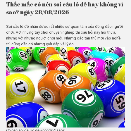
Thắc mắc có nên soi cầu lô đề hay không vì
sao? ngày 28/08/2026
Soi cầu lô đề nhận được rất nhiều sự quan tâm của đông đảo người
chơi. Với những tay chơi chuyên nghiệp thì câu hỏi này hơi thừa,
nhưng với những người chơi mới. Nhưng các tân thủ mới vào nghề
thì cũng cần có những giải đáp và lý do.
Có nên soi cầu lô đề không?Vì sao?