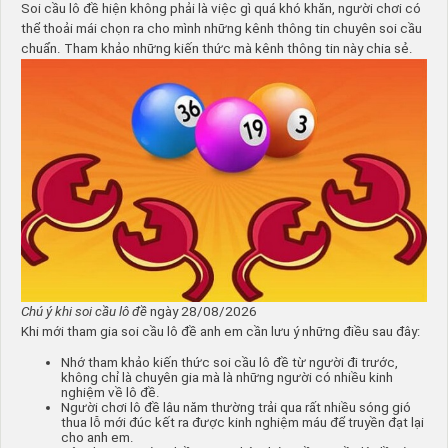
Soi cầu lô đề hiện không phải là việc gì quá khó khăn, người chơi có
thể thoải mái chọn ra cho mình những kênh thông tin chuyên soi cầu
chuẩn. Tham khảo những kiến thức mà kênh thông tin này chia sẻ.
Chú ý khi soi cầu lô đề
ngày 28/08/2026
Khi mới tham gia soi cầu lô đề anh em cần lưu ý những điều sau đây:
Nhớ tham khảo kiến thức soi cầu lô đề từ người đi trước,
không chỉ là chuyên gia mà là những người có nhiều kinh
nghiệm về lô đề.
Người chơi lô đề lâu năm thường trải qua rất nhiều sóng gió
thua lỗ mới đúc kết ra được kinh nghiệm máu để truyền đạt lại
cho anh em.