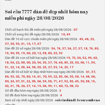
Soi cầu 7777 dàn đề đẹp nhất hôm nay
miễn phí ngày 28/08/2026
Chốt số bạch thủ đề miễn phí ngày 28/08/2026 :
07
Chốt số song thủ đề ngày 28/08/2026 :
10, 49
Dàn đề 10 số cực chuẩn miễn phí ngày 28/08/2026 :
45, 48, 23,
37, 30, 93, 41, 10, 17, 47
Dàn đề 20 số ngày 28/08/2026 :
54, 74, 37, 34, 27, 37, 18, 74, 80,
15, 90, 95, 19, 60, 20, 12, 58, 80, 23, 53
Dàn đề 36 con số bất bại ngày 28/08/2026
19, 73, 56, 52, 99, 63,
18, 56, 22, 88, 00, 20, 94, 35, 37, 74, 46, 85, 25, 50, 06, 11, 59,
51, 22, 14, 05, 44, 98, 03, 25, 27, 53, 14, 25, 17
Dàn đề 50 số bất tử đẹp nhất hôm nay ngày 28/08/2026 :
61, 57,
86, 93, 02, 70, 80, 14, 61, 70, 59, 22, 85, 04, 35, 58, 14, 68, 06,
80, 24, 07, 01, 22, 05, 04, 59, 58, 71, 47, 52, 85, 45, 30, 88, 15,
02, 31, 78, 26, 27, 14, 19, 04, 99, 11, 60, 72, 08, 32
Số đề đầu hôm nay ngày 28/08/2026 :
3
Số đề đuôi hôm nay ngày 28/08/2026 :
4
soi cầu dàn đề 4 con xsmb cao
Xem số víp nhất ngày 28/08/2026 :
cấp vip