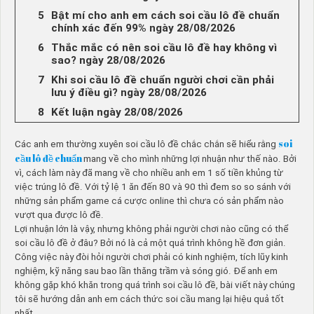
Bật mí cho anh em cách soi cầu lô đề chuẩn
chính xác đến 99% ngày 28/08/2026
Thắc mắc có nên soi cầu lô đề hay không vì
sao? ngày 28/08/2026
Khi soi cầu lô đề chuẩn người chơi cần phải
lưu ý điều gì? ngày 28/08/2026
Kết luận ngày 28/08/2026
soi
Các anh em thường xuyên soi cầu lô đề chắc chắn sẽ hiểu rằng
cầu lô đề chuẩn
mang về cho mình những lợi nhuận như thế nào. Bởi
vì, cách làm này đã mang về cho nhiều anh em 1 số tiền khủng từ
việc trúng lô đề. Với tỷ lệ 1 ăn đến 80 và 90 thì đem so so sánh với
những sản phẩm game cá cược online thì chưa có sản phẩm nào
vượt qua được lô đề.
Lợi nhuận lớn là vậy, nhưng không phải người chơi nào cũng có thể
soi cầu lô đề ở đâu? Bởi nó là cả một quá trình không hề đơn giản.
Công việc này đòi hỏi người chơi phải có kinh nghiệm, tích lũy kinh
nghiệm, kỹ năng sau bao lần thăng trầm và sóng gió. Để anh em
không gặp khó khăn trong quá trình soi cầu lô đề, bài viết này chúng
tôi sẽ hướng dẫn anh em cách thức soi cầu mang lại hiệu quả tốt
nhất.