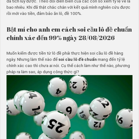
đã tích lũy được. Theo dõi diễn biến của các con số xem tỷ lệ về là
bao nhiêu. Khi đã thật chắc chắn với kết quả mình nghiên cứu được
rồi mới vào tiền, đảm bảo ăn lô, đề 100%.
Bật mí cho anh em cách soi cầu lô đề chuẩn
chính xác đến 99% ngày 28/08/2026
Muốn kiếm được tiền từ lô đề phải thực hiện soi cầu lô đề hàng
ngày. Nhưng làm thế nào để
soi cầu lô đề chuẩn
mang đến tỷ lệ
chính xác cao thì chưa ai nói. Cụ thể cách làm như thế nào, phương
pháp ra làm sao, áp dụng công thức gì?