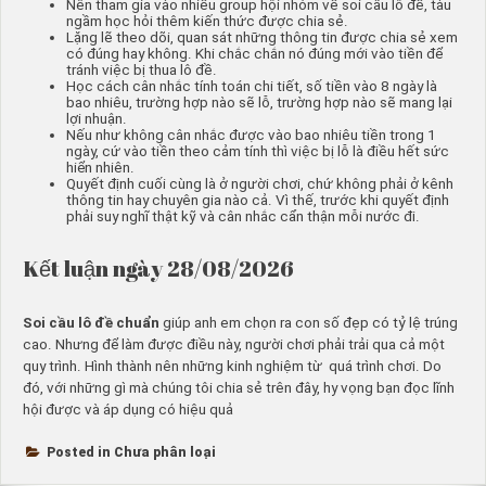
Nên tham gia vào nhiều group hội nhóm về soi cầu lô đề, tàu
ngầm học hỏi thêm kiến thức được chia sẻ.
Lặng lẽ theo dõi, quan sát những thông tin được chia sẻ xem
có đúng hay không. Khi chắc chắn nó đúng mới vào tiền để
tránh việc bị thua lô đề.
Học cách cân nhắc tính toán chi tiết, số tiền vào 8 ngày là
bao nhiêu, trường hợp nào sẽ lỗ, trường hợp nào sẽ mang lại
lợi nhuận.
Nếu như không cân nhắc được vào bao nhiêu tiền trong 1
ngày, cứ vào tiền theo cảm tính thì việc bị lỗ là điều hết sức
hiển nhiên.
Quyết định cuối cùng là ở người chơi, chứ không phải ở kênh
thông tin hay chuyên gia nào cả. Vì thế, trước khi quyết định
phải suy nghĩ thật kỹ và cân nhắc cẩn thận mỗi nước đi.
Kết luận ngày 28/08/2026
Soi cầu lô đề chuẩn
giúp anh em chọn ra con số đẹp có tỷ lệ trúng
cao. Nhưng để làm được điều này, người chơi phải trải qua cả một
quy trình. Hình thành nên những kinh nghiệm từ quá trình chơi. Do
đó, với những gì mà chúng tôi chia sẻ trên đây, hy vọng bạn đọc lĩnh
hội được và áp dụng có hiệu quả
Posted in Chưa phân loại