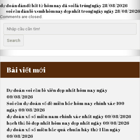
Điều
dự đoán dàn đề bất tử hôm nay đã soi là trúng ngày 28/08/2026
soi cầu dàn lô xsmb hôm nay đẹp nhất trong ngày ngày 28/08/2026
hướng
Comments are closed.
bài
viết
Search
Bài viết mới
Dự đoán soi cầu lô xiên đẹp nhất hôm nay ngày
09/08/2026
Soi cầu dự đoán số đề miền bắc hôm nay chính xác 100
ngày 09/08/2026
dự đoán xổ số miền nam chính xác nhất ngày 09/08/2026
bạch thủ lô đẹp nhất hôm nay đẹp nhất ngày 09/08/2026
dự đoán xổ số miền bắc quá chuẩn hãy thử 1 lần ngày
09/08/2026