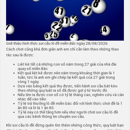
Giới thiệu hình thức soi cầu lô đề miền Bắc
ngày 28/08/2026
Cách chơi cũng khá đơn giản anh em chỉ cần làm theo những thao
tác sau là được:
Liệt kê tất cả những con số nằm trong 27 giải của nhà đài
quay số miền Bắc
Kết quả liệt kê được nên nằm trong khoảng thời gian là 1
tuần, tức là anh em ghi chép lại kết quả của 27 giải trong
vòng 1 ngày.
Dựa vào bảng kết quả thu được, tiến hành soi cầu bắt kèo
theo những quy luật ra số đã được gợi ý từ trước đó.
Nếu tìm ra được con số có tỷ lệ thắng cao, nghiên cứu và cân
nhắc để vào tiền
Tỷ lệ trả thưởng lô đề miền bắc đối với hình thức chơi đề là 1
ăn 80 và lô là 1 ăn 85.
Tỷ lệ này có thể tăng hơn nếu như người chơi soi cầu lô đề
qua các kênh thông tin chuyên soi cầu.
Khi soi cầu lô đề đừng quên tìm thêm những công thức, quy luật bạn