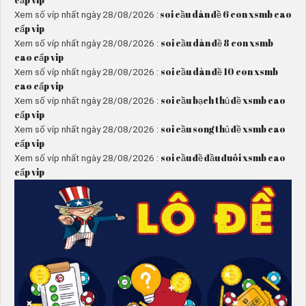
soi cầu dàn đề 6 con xsmb cao
Xem số víp nhất ngày 28/08/2026 :
cấp vip
soi cầu dàn đề 8 con xsmb
Xem số víp nhất ngày 28/08/2026 :
cao cấp vip
soi cầu dàn đề 10 con xsmb
Xem số víp nhất ngày 28/08/2026 :
cao cấp vip
soi cầu bạch thủ đề xsmb cao
Xem số víp nhất ngày 28/08/2026 :
cấp vip
soi cầu song thủ đề xsmb cao
Xem số víp nhất ngày 28/08/2026 :
cấp vip
soi cầu đề đầu đuôi xsmb cao
Xem số víp nhất ngày 28/08/2026 :
cấp vip