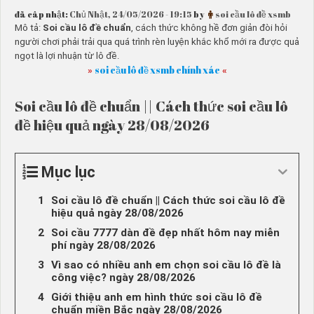
đã câp nhật:
Chủ Nhật, 24/05/2026 - 19:15
by
soi cầu lô đề xsmb
Mô tả:
Soi cầu lô đề chuẩn
, cách thức không hề đơn giản đòi hỏi
người chơi phải trải qua quá trình rèn luyện khắc khổ mới ra được quả
ngọt là lợi nhuận từ lô đề.
soi cầu lô đề xsmb chính xác
»
«
Soi cầu lô đề chuẩn || Cách thức soi cầu lô
đề hiệu quả ngày 28/08/2026
Mục lục
Soi cầu lô đề chuẩn || Cách thức soi cầu lô đề
hiệu quả ngày 28/08/2026
Soi cầu 7777 dàn đề đẹp nhất hôm nay miễn
phí ngày 28/08/2026
Vì sao có nhiều anh em chọn soi cầu lô đề là
công việc? ngày 28/08/2026
Giới thiệu anh em hình thức soi cầu lô đề
chuẩn miền Bắc ngày 28/08/2026