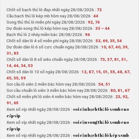
Chốt số bạch thủ lô đẹp nhất ngày 28/08/2026 :
72
Cầu bạch thủ lô kép mb hôm nay 28/08/2026 :
44
Song thủ thủ lô miễn phí ngày 28/08/2026 :
92, 74
Dự đoán song thủ lô kép hôm nay 28/08/2026 :
33 – 44
Bạch thủ lô 2 nháy miền bắc 28/08/2026 :
96
Chốt số dàn lô 4 số miễn phí ngày 28/08/2026 :
53, 69, 35, 54
Dự đoán dàn lô 6 số cực chuẩn ngày 28/08/2026 :
10, 67, 40, 39,
31, 83
Chốt số dàn lô 8 số siêu chuẩn ngày 28/08/2026 :
73, 37, 81, 51,
14, 44, 34, 53
Chốt số dàn lô 10 số ngày 28/08/2026 :
12, 87, 15, 01, 55, 48, 67,
45, 55, 59
Soi cầu lô xiên 2 miền bắc hôm nay 28/08/2026 :
54, 51
Soi cầu chuẩn lô xiên 3 miền bắc hôm nay 28/08/2026 :
80, 81, 67
Chốt số miễn phí lô xiên 4 miền bắc hôm nay 28/08/2026 :
23, 92,
91, 65
soi cầu bạch thủ lô xsmb cao
Xem số víp nhất ngày 28/08/2026 :
cấp vip
soi cầu song thủ lô xsmb cao
Xem số víp nhất ngày 28/08/2026 :
cấp vip
soi cầu bạch thủ lô kép xsmb
Xem số víp nhất ngày 28/08/2026 :