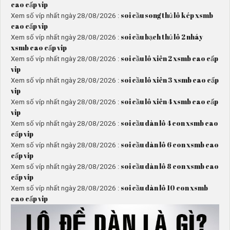
cao cấp vip
soi cầu song thủ lô kép xsmb
Xem số víp nhất ngày 28/08/2026 :
cao cấp vip
soi cầu bạch thủ lô 2 nháy
Xem số víp nhất ngày 28/08/2026 :
xsmb cao cấp vip
soi cầu lô xiên 2 xsmb cao cấp
Xem số víp nhất ngày 28/08/2026 :
vip
soi cầu lô xiên 3 xsmb cao cấp
Xem số víp nhất ngày 28/08/2026 :
vip
soi cầu lô xiên 4 xsmb cao cấp
Xem số víp nhất ngày 28/08/2026 :
vip
soi cầu dàn lô 4 con xsmb cao
Xem số víp nhất ngày 28/08/2026 :
cấp vip
soi cầu dàn lô 6 con xsmb cao
Xem số víp nhất ngày 28/08/2026 :
cấp vip
soi cầu dàn lô 8 con xsmb cao
Xem số víp nhất ngày 28/08/2026 :
cấp vip
soi cầu dàn lô 10 con xsmb
Xem số víp nhất ngày 28/08/2026 :
cao cấp vip