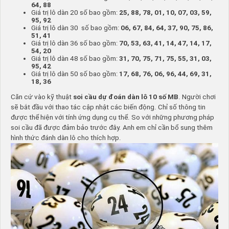
64, 88
Giá trị lô dàn 20 số bao gồm:
25, 88, 78, 01, 10, 07, 03, 59,
95, 92
Giá trị lô dàn 30 số bao gồm:
06, 67, 84, 64, 37, 90, 75, 86,
51, 41
Giá trị lô dàn 36 số bao gồm:
70, 53, 63, 41, 14, 47, 14, 17,
54, 20
Giá trị lô dàn 48 số bao gồm:
31, 70, 75, 71, 75, 55, 31, 03,
95, 42
Giá trị lô dàn 50 số bao gồm:
17, 68, 76, 06, 96, 44, 69, 31,
18, 36
Căn cứ vào kỹ thuật
soi cầu dự đoán dàn lô 10 số MB
. Người chơi
sẽ bắt đầu với thao tác cập nhật các biến động. Chỉ số thông tin
được thể hiện với tính ứng dụng cụ thể. So với những phương pháp
soi cầu đã được đảm bảo trước đây. Anh em chỉ cần bổ sung thêm
hình thức đánh dàn lô cho thích hợp.