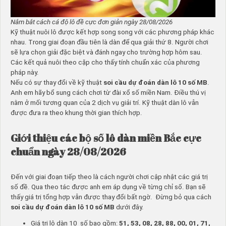
Nắm bắt cách cá độ lô đề cực đơn giản ngày 28/08/2026
Kỹ thuật nuôi lô được kết hợp song song với các phương pháp khác
nhau. Trong giai đoạn đầu tiên là dàn để qua giải thứ 8. Người chơi
sẽ lựa chọn giải đặc biệt và đánh ngay cho trường hợp hôm sau.
Các kết quả nuôi theo cặp cho thấy tính chuẩn xác của phương
pháp này.
Nếu có sự thay đổi về kỹ thuật
soi cầu dự đoán dàn lô 10 số MB
.
Anh em hãy bổ sung cách chơi từ đài xổ số miền Nam. Điều thú vị
nằm ở mối tương quan của 2 dịch vụ giải trí. Kỹ thuật dàn lô vẫn
được đưa ra theo khung thời gian thích hợp.
Giới thiệu các bộ số lô dàn miền Bắc cực
chuẩn ngày 28/08/2026
Đến với giai đoạn tiếp theo là cách người chơi cập nhật các giá trị
số đề. Qua theo tác được anh em áp dụng về từng chỉ số. Bạn sẽ
thấy giá trị tổng hợp vẫn được thay đổi bất ngờ. Đừng bỏ qua cách
soi cầu dự đoán dàn lô 10 số MB
dưới đây.
Giá trị lô dàn 10 số bao gồm:
51, 53, 08, 28, 88, 00, 01, 71,