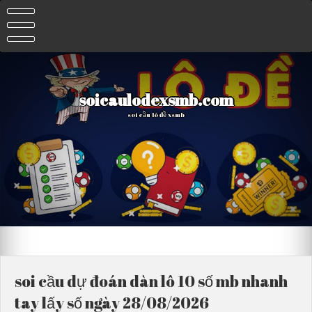
Skip
to
content
soicaulodexsmb.com
soi cầu lô đề xsmb
soi cầu dự đoán dàn lô 10 số mb nhanh
tay lấy số ngày 28/08/2026