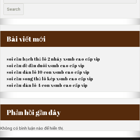
viết
Search
Bài viết mới
soi cầu bạch thủ lô 2 nháy xsmb cao cấp vip
soi cầu đề đầu đuôi xsmb cao cấp vip
soi cầu dàn lô 10 con xsmb cao cấp vip
soi cầu song thủ lô kép xsmb cao cấp vip
soi cầu dàn lô 4 con xsmb cao cấp vip
Phản hồi gần đây
Không có bình luận nào để hiển thị.