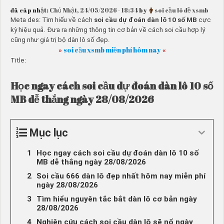
đã câp nhật:
Chủ Nhật, 24/05/2026 - 18:34
by
soi cầu lô đề xsmb
Meta des: Tìm hiểu về cách
soi cầu dự đoán dàn lô 10 số MB
cực
kỳ hiệu quả. Đưa ra những thông tin cơ bản về cách soi cầu hợp lý
cũng như giá trị bộ dàn lô số đẹp.
soi cầu xsmb miền phí hôm nay
»
«
Title:
Học ngay cách soi cầu dự đoán dàn lô 10 số
MB dễ thắng ngày 28/08/2026
Mục lục
Học ngay cách soi cầu dự đoán dàn lô 10 số
MB dễ thắng ngày 28/08/2026
Soi cầu 666 dàn lô đẹp nhất hôm nay miễn phí
ngày 28/08/2026
Tìm hiểu nguyên tắc bắt dàn lô cơ bản ngày
28/08/2026
Nghiên cứu cách soi cầu dàn lô sẽ nổ ngày