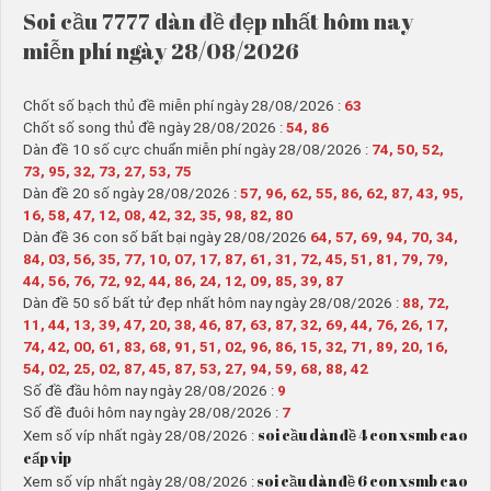
Soi cầu 7777 dàn đề đẹp nhất hôm nay
miễn phí ngày 28/08/2026
Chốt số bạch thủ đề miễn phí ngày 28/08/2026 :
63
Chốt số song thủ đề ngày 28/08/2026 :
54, 86
Dàn đề 10 số cực chuẩn miễn phí ngày 28/08/2026 :
74, 50, 52,
73, 95, 32, 73, 27, 53, 75
Dàn đề 20 số ngày 28/08/2026 :
57, 96, 62, 55, 86, 62, 87, 43, 95,
16, 58, 47, 12, 08, 42, 32, 35, 98, 82, 80
Dàn đề 36 con số bất bại ngày 28/08/2026
64, 57, 69, 94, 70, 34,
84, 03, 56, 35, 77, 10, 07, 17, 87, 61, 31, 72, 45, 51, 81, 79, 79,
44, 56, 76, 72, 92, 44, 86, 24, 12, 09, 85, 39, 87
Dàn đề 50 số bất tử đẹp nhất hôm nay ngày 28/08/2026 :
88, 72,
11, 44, 13, 39, 47, 20, 38, 46, 87, 63, 87, 32, 69, 44, 76, 26, 17,
74, 42, 00, 61, 83, 68, 91, 51, 02, 96, 86, 15, 32, 71, 89, 20, 16,
54, 02, 25, 02, 87, 45, 87, 53, 27, 94, 59, 68, 88, 42
Số đề đầu hôm nay ngày 28/08/2026 :
9
Số đề đuôi hôm nay ngày 28/08/2026 :
7
soi cầu dàn đề 4 con xsmb cao
Xem số víp nhất ngày 28/08/2026 :
cấp vip
soi cầu dàn đề 6 con xsmb cao
Xem số víp nhất ngày 28/08/2026 :