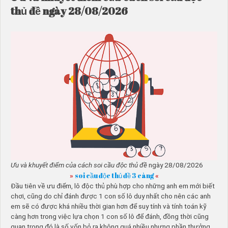
thủ đề ngày 28/08/2026
Ưu và khuyết điểm của cách soi cầu độc thủ đề
ngày 28/08/2026
soi cầu độc thủ đề 3 càng
»
«
Đầu tiên về ưu điểm, lô độc thủ phù hợp cho những anh em mới biết
chơi, cũng do chỉ đánh được 1 con số lô duy nhất cho nên các anh
em sẽ có được khá nhiều thời gian hơn để suy tính và tính toán kỹ
càng hơn trong việc lựa chọn 1 con số lô để đánh, đồng thời cũng
quan trọng đó là số vốn bỏ ra không quá nhiều nhưng phần thưởng