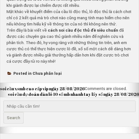
khi giành được lại chiếm được rất nhiều.
Mặt khác về khuyết điểm của cầu lô độc thủ, lô độc thủ là cách chơi
chỉ có 2 kết quả mà trò chơi nào cũng mang tính mạo hiểm cho nên
nếu không tìm hiểu kỹ về thông tin của nó thì không nên thử.
Trên đây là bài viết về
cách soi cầu độc thủ đề siêu chuẩn
đã
được các chuyên gia cao thủ giành nhiều năm để nghiên cứu và
phân tích. Theo đó, hy vọng rằng với những thông tin trên, anh em
cược thủ có thể thực hiện cược lô đề, xổ số một cách dễ dàng hơn
và giành được nhiều giải thưởng hấp dẫn hơn khi đặt cược trò chơi
cá cược đầy rủi ro này nhé!
Posted in Chưa phân loại
Điều
soi cầu xsmb cao cấp vip ngày 28/08/2026
Comments are closed.
soi cầu dự đoán dàn lô 10 số mb nhanh tay lấy số ngày 28/08/2026
hướng
bài
viết
Search