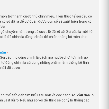
 môn trở thành cược thủ chính hiệu. Trên thực tế soi cầu có
uả xổ số đã ra để dự đoán được con số sẽ xuất hiện trong xổ
ược.
ngữ chuyên môn trong cá cược lô đề xổ số. Soi cầu là một từ
hơi lô đề chính là dùng trí não để chiến thắng bộ môn chơi
huẩn
«
 Soi cầu thủ công chính là cách mà người chơi tự mình áp
 tự động chính là sử dụng những phần mềm thống kê tính
 nhất để cược.
 có thể tiến đến tìm hiểu sâu hơn về các cách
soi cầu dàn lô
 và ít rủi ro. Nếu như so với đề thì lô sẽ có tỷ lệ thắng cao