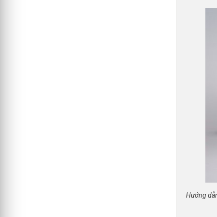
Hướng dẫn