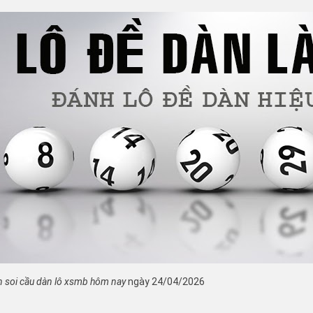
 soi cầu dàn lô xsmb hôm nay
ngày 24/04/2026