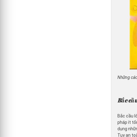
Những cách
Bắc cầu
Bắc cầu l
pháp ít t
dụng nhữn
Tuy an toà