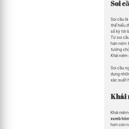
Soi c
Soi cầu l
thể hiểu 
số kỳ tới 
Từ soi cầ
hán nôm tr
tưởng chừ
Khái niệm 
Soi cầu n
dụng nhữn
xác suất h
Khái 
Khái niệm
xsmb hôm
hơn còn ng