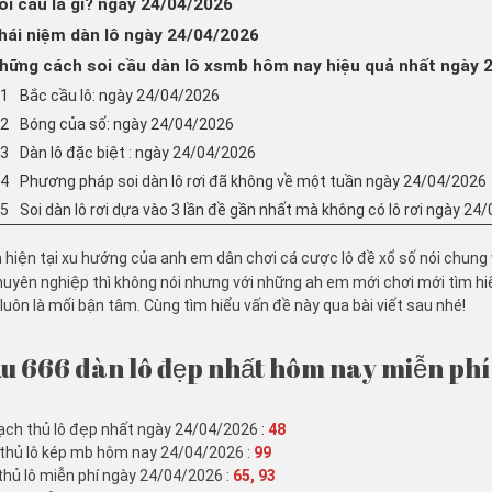
oi cầu là gì? ngày 24/04/2026
hái niệm dàn lô ngày 24/04/2026
hững cách soi cầu dàn lô xsmb hôm nay hiệu quả nhất ngày
Bắc cầu lô: ngày 24/04/2026
Bóng của số: ngày 24/04/2026
Dàn lô đặc biệt : ngày 24/04/2026
Phương pháp soi dàn lô rơi đã không về một tuần ngày 24/04/2026
Soi dàn lô rơi dựa vào 3 lần đề gần nhất mà không có lô rơi ngày 24
hiện tại xu hướng của anh em dân chơi cá cược lô đề xổ số nói chung v
uyên nghiệp thì không nói nhưng với những ah em mới chơi mới tìm hiể
luôn là mối bận tâm. Cùng tìm hiểu vấn đề này qua bài viết sau nhé!
ầu 666 dàn lô đẹp nhất hôm nay miễn ph
ạch thủ lô đẹp nhất ngày 24/04/2026 :
48
thủ lô kép mb hôm nay 24/04/2026 :
99
thủ lô miễn phí ngày 24/04/2026 :
65, 93