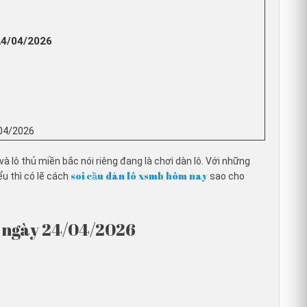
 24/04/2026
/04/2026
à lô thủ miền bắc nói riêng đang là chơi dàn lô. Với những
soi cầu dàn lô xsmb hôm nay
u thì có lẽ cách
sao cho
í ngày 24/04/2026