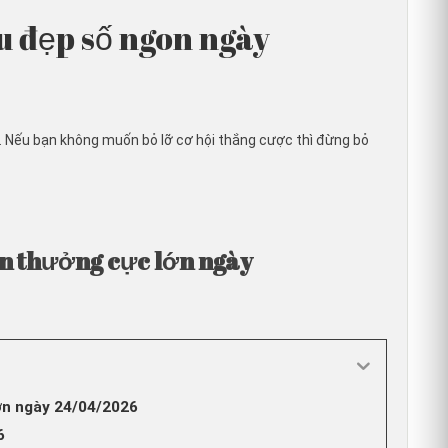
u đẹp số ngon ngày
ủ. Nếu bạn không muốn bỏ lỡ cơ hội thắng cược thì đừng bỏ
ần thưởng cực lớn ngày
ớn ngày 24/04/2026
6