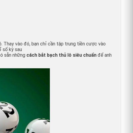
ô. Thay vào đó, bạn chỉ cần tập trung tiền cược vào
ổ số kỳ sau
 có sẵn những
cách bắt bạch thủ lô siêu chuẩn
để anh