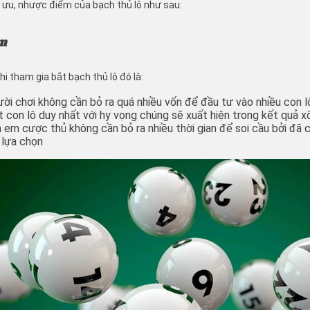
về ưu, nhược điểm của bạch thủ lô như sau:
m
i tham gia bắt bạch thủ lô đó là:
ời chơi không cần bỏ ra quá nhiều vốn để đầu tư vào nhiều con l
 con lô duy nhất với hy vọng chúng sẽ xuất hiện trong kết quả x
 em cược thủ không cần bỏ ra nhiều thời gian để soi cầu bởi đã
lựa chọn