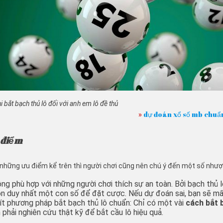
 bắt bạch thủ lô đối với anh em lô đề thủ
dự đoán xổ số mb chuẩ
»
 điểm
những ưu điểm kể trên thì người chơi cũng nên chú ý đến một số nhượ
ng phù hợp với những người chơi thích sự an toàn. Bởi bạch thủ 
n duy nhất một con số để đặt cược. Nếu dự đoán sai, bạn sẽ mấ
ít phương pháp bắt bạch thủ lô chuẩn: Chỉ có một vài
cách bắt b
 phải nghiên cứu thật kỹ để bắt cầu lô hiệu quả.