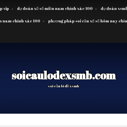
p vip
dự đoán xổ số miền nam chính xác 100
dự đoán xsmb
ền nam chính xác 100
phương pháp soi cầu xổ số hôm nay chí
soicaulodexsmb.com
soi cầu lô đề xsmb