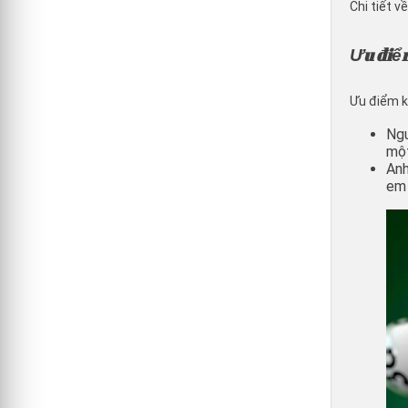
Chi tiết 
Ưu điể
Ưu điểm kh
Ngư
một
Anh
em 