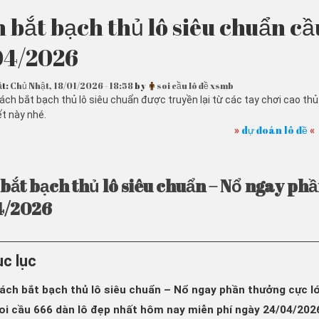
 bắt bạch thủ lô siêu chuẩn cầ
04/2026
ật:
Chủ Nhật, 18/01/2026 - 18:58
by
soi cầu lô đề xsmb
Cách bắt bạch thủ lô siêu chuẩn được truyền lại từ các tay chơi cao th
ết này nhé.
dự đoán lô đề
»
«
bắt bạch thủ lô siêu chuẩn – Nổ ngay ph
4/2026
c lục
ách bắt bạch thủ lô siêu chuẩn – Nổ ngay phần thưởng cực l
oi cầu 666 dàn lô đẹp nhất hôm nay miễn phí ngày 24/04/202