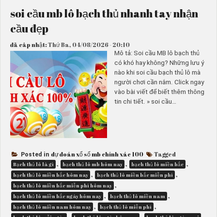
soi cầu mb lô bạch thủ nhanh tay nhận
cầu đẹp
đã câp nhật:
Thứ Ba, 04/08/2026 - 20:10
Mô tả: Soi cầu MB lô bạch thủ
có khó hay không? Những lưu ý
nào khi soi cầu bạch thủ lô mà
người chơi cần nắm. Click ngay
vào bài viết để biết thêm thông
tin chi tiết. » soi cầu…
dự đoán xổ số mb chính xác 100
Tagged
Posted in
,
,
,
Bạch thủ lô là gì
bạch thủ lô mb hôm nay
bạch thủ lô miền bắc
,
,
bạch thủ lô miền bắc hôm nay
bạch thủ lô miền bắc miễn phí
,
bạch thủ lô miền bắc miễn phí hôm nay
,
,
bạch thủ lô miền bắc ngày hôm nay
bạch thủ lô miền nam
,
,
bạch thủ lô miền nam hôm nay
bạch thủ lô miễn phí