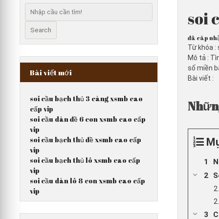
soi 
Search
đã câp nh
Từ khóa :
Mô tả : T
số miền bắ
Bài viết mới
Bài viết :
soi cầu bạch thủ 3 càng xsmb cao
Những
cấp vip
soi cầu dàn đề 6 con xsmb cao cấp
vip
soi cầu bạch thủ đề xsmb cao cấp
Mụ
vip
soi cầu bạch thủ lô xsmb cao cấp
N
vip
S
soi cầu dàn lô 8 con xsmb cao cấp
vip
C