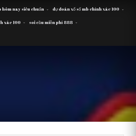
 hôm nay siêu chuẩn
dự đoán xổ số mb chính xác 100
nh xác 100
soi cầu miễn phí 888