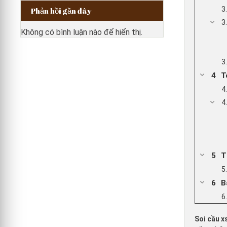
Phản hồi gần đây
Không có bình luận nào để hiển thị.
T
T
B
Soi cầu 