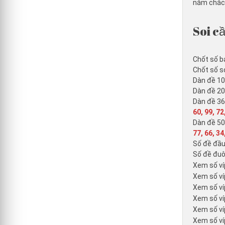
nắm chắc 
Soi c
Chốt số b
Chốt số s
Dàn đề 10
Dàn đề 20
Dàn đề 36
60, 99, 72
Dàn đề 50
77, 66, 34,
Số đề đầu
Số đề đuô
Xem số ví
Xem số ví
Xem số ví
Xem số ví
Xem số ví
Xem số ví