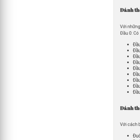
Đánh th
Với những
Đầu 0: Có
Đầu
Đầu
Đầu
Đầu
Đầu
Đầu
Đầu
Đầu
Đầu
Đánh th
Với cách b
Đuô