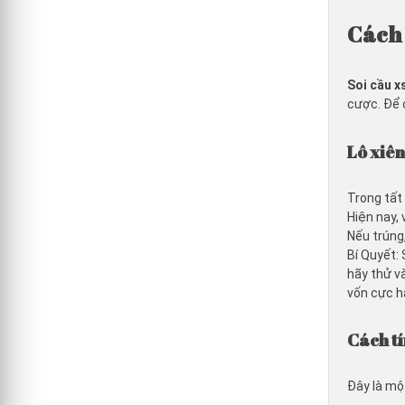
Cách 
Soi cầu 
cược. Để 
Lô xiên
Trong tất 
Hiện nay, 
Nếu trúng
Bí Quyết:
hãy thử và
vốn cực h
Cách t
Đây là mộ