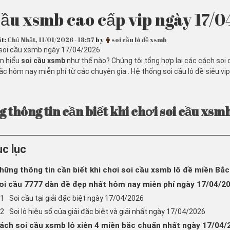
cầu xsmb cao cấp vip ngày 17/
ật:
Chủ Nhật, 11/01/2026 - 18:57
by
soi cầu lô đề xsmb
 soi cầu xsmb ngày 17/04/2026
ìm hiểu
soi cầu xsmb
như thế nào? Chúng tôi tổng hợp lại các cách soi
c hôm nay miễn phí từ các chuyên gia . Hệ thống soi cầu lô đề siêu vip
 thông tin cần biết khi chơi soi cầu xsm
c lục
hững thông tin cần biết khi chơi soi cầu xsmb lô đề miền Bắ
oi cầu 7777 dàn đề đẹp nhất hôm nay miễn phí ngày 17/04/2
Soi cầu tại giải đặc biệt ngày 17/04/2026
Soi lô hiệu số của giải đặc biệt và giải nhất ngày 17/04/2026
ách soi cầu xsmb lô xiên 4 miền bắc chuẩn nhất ngày 17/04/