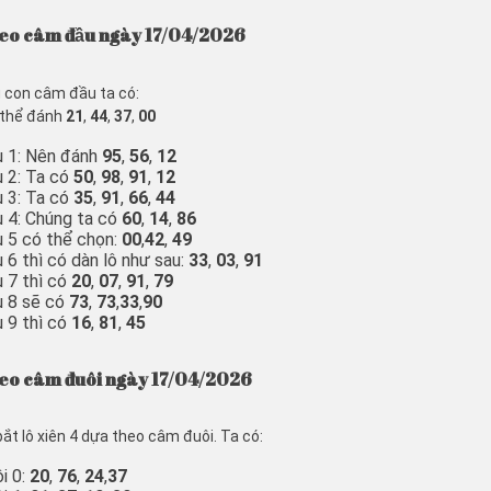
eo câm đầu ngày 17/04/2026
 con câm đầu ta có:
 thể đánh
21
,
44
,
37
,
00
 1: Nên đánh
95
,
56
,
12
 2: Ta có
50
,
98
,
91
,
12
 3: Ta có
35
,
91
,
66
,
44
 4: Chúng ta có
60
,
14
,
86
 5 có thể chọn:
00
,
42
,
49
 6 thì có dàn lô như sau:
33
,
03
,
91
 7 thì có
20
,
07
,
91
,
79
 8 sẽ có
73
,
73
,
33
,
90
 9 thì có
16
,
81
,
45
eo câm đuôi ngày 17/04/2026
ắt lô xiên 4 dựa theo câm đuôi. Ta có:
i 0:
20
,
76
,
24
,
37