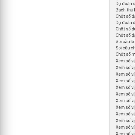
Dự đoán s
Bạch thủ 
Chốt số d
Dự đoán d
Chốt số d
Chốt số d
Soi cầu l
Soi cầu c
Chốt số m
Xem số ví
Xem số ví
Xem số ví
Xem số ví
Xem số ví
Xem số ví
Xem số ví
Xem số ví
Xem số ví
Xem số ví
Xem số ví
Xem số ví