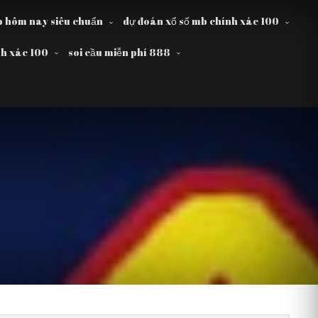
 hôm nay siêu chuẩn
dự đoán xổ số mb chính xác 100
nh xác 100
soi cầu miễn phí 888