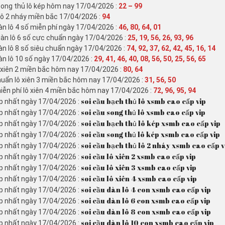
ong thủ lô kép hôm nay 17/04/2026 :
22 – 99
lô 2 nháy miền bắc 17/04/2026 :
94
àn lô 4 số miễn phí ngày 17/04/2026 :
46, 80, 64, 01
àn lô 6 số cực chuẩn ngày 17/04/2026 :
25, 19, 56, 26, 93, 96
àn lô 8 số siêu chuẩn ngày 17/04/2026 :
74, 92, 37, 62, 42, 45, 16, 14
àn lô 10 số ngày 17/04/2026 :
29, 41, 46, 40, 08, 56, 50, 25, 56, 65
ô xiên 2 miền bắc hôm nay 17/04/2026 :
80, 64
huẩn lô xiên 3 miền bắc hôm nay 17/04/2026 :
31, 56, 50
iễn phí lô xiên 4 miền bắc hôm nay 17/04/2026 :
72, 96, 95, 94
soi cầu bạch thủ lô xsmb cao cấp vip
p nhất ngày 17/04/2026 :
soi cầu song thủ lô xsmb cao cấp vip
p nhất ngày 17/04/2026 :
soi cầu bạch thủ lô kép xsmb cao cấp vip
p nhất ngày 17/04/2026 :
soi cầu song thủ lô kép xsmb cao cấp vip
p nhất ngày 17/04/2026 :
soi cầu bạch thủ lô 2 nháy xsmb cao cấp v
p nhất ngày 17/04/2026 :
soi cầu lô xiên 2 xsmb cao cấp vip
p nhất ngày 17/04/2026 :
soi cầu lô xiên 3 xsmb cao cấp vip
p nhất ngày 17/04/2026 :
soi cầu lô xiên 4 xsmb cao cấp vip
p nhất ngày 17/04/2026 :
soi cầu dàn lô 4 con xsmb cao cấp vip
p nhất ngày 17/04/2026 :
soi cầu dàn lô 6 con xsmb cao cấp vip
p nhất ngày 17/04/2026 :
soi cầu dàn lô 8 con xsmb cao cấp vip
p nhất ngày 17/04/2026 :
soi cầu dàn lô 10 con xsmb cao cấp vip
p nhất ngày 17/04/2026 :