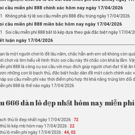
oi cầu miễn phí 888 chính xác hôm nay ngày 17/04/2026
Không phải tỷ lệ soi cầu miễn phí 888 đều trúng ngày 17/04/2026
oi cầu miễn phí 888 miền bắc hôm nay ngày 17/04/2026
Soi cầu miễn phí 888 bắt lô kép dựa theo giải đặc biệt ngày 17/04/
ết luận ngày 17/04/2026
ạn là một người chơi lô đề lâu năm, chắc hẳn anh em sẽ không còn quá l
 chơi và tìm hiểu về hình thức soi cầu này thì chắc còn khá lạ lẫm. Vậ
ễn phí 888 là công cụ soi cầu với mục đích giúp người chơi đạt tỉ lệ ăn
ược những con lô bạch thủ, đặc biệt hoặc dàn đề một cách chính xác 
áp soi cầu miễn phí vào thời điểm phù hợp thì khả năng trúng lớn đổi đ
iễn phí 888 là thế nào ngày 17/04/2026
ầu 666 dàn lô đẹp nhất hôm nay miễn ph
ạch thủ lô đẹp nhất ngày 17/04/2026 :
72
thủ lô kép mb hôm nay 17/04/2026 :
22
thủ lô miễn phí ngày 17/04/2026 :
44, 02