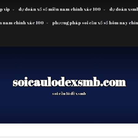
p vip
dự đoán xổ số miền nam chính xác 100
dự đoán xsmb
ền nam chính xác 100
phương pháp soi cầu xổ số hôm nay chí
soicaulodexsmb.com
soi cầu lô đề xsmb