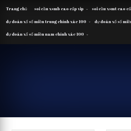
Skip
Trang chủ
soi cầu xsmb cao cấp vip
soi cầu xsmt cao cấ
to
content
dự đoán xổ số miền trung chính xác 100
dự đoán xổ số mi
dự đoán xổ số miền nam chính xác 100