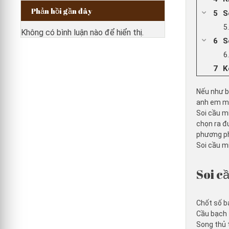
Phản hồi gần đây
S
Không có bình luận nào để hiển thị.
S
K
Nếu như b
anh em mới
Soi cầu mi
chọn ra đ
phương ph
Soi cầu m
Soi c
Chốt số b
Cầu bạch 
Song thủ 