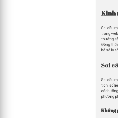
Kinh 
Soi cầu mi
trang web 
thưởng sẽ
Đồng thời
bộ số lô t
Soi c
Soi cầu m
tích, số l
cách tăng
phương ph
Không p