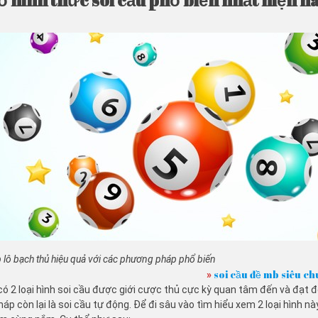
ố hình thức soi cầu phổ biến nhất hiện 
 lô bạch thủ hiệu quả với các phương pháp phổ biến
soi cầu đề mb siêu c
»
có 2 loại hình soi cầu được giới cược thủ cực kỳ quan tâm đến và đạt đ
p còn lại là soi cầu tự động. Để đi sâu vào tìm hiểu xem 2 loại hình này 