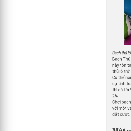
Bạch thủ l
Bạch Thủ l
này tồn tạ
thủ lô tr
Có thể nói
sự tính to
thì có tới
2%.
Chơi bạch
với một v
đặt cược 