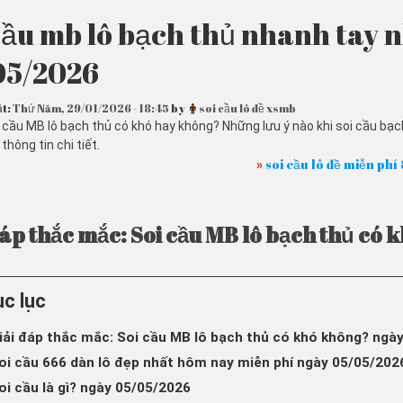
cầu mb lô bạch thủ nhanh tay 
05/2026
ật:
Thứ Năm, 29/01/2026 - 18:45
by
soi cầu lô đề xsmb
 cầu MB lô bạch thủ có khó hay không? Những lưu ý nào khi soi cầu bạch
thông tin chi tiết.
soi cầu lô đề miễn phí
»
đáp thắc mắc: Soi cầu MB lô bạch thủ có
c lục
iải đáp thắc mắc: Soi cầu MB lô bạch thủ có khó không? ngà
oi cầu 666 dàn lô đẹp nhất hôm nay miễn phí ngày 05/05/202
oi cầu là gì? ngày 05/05/2026