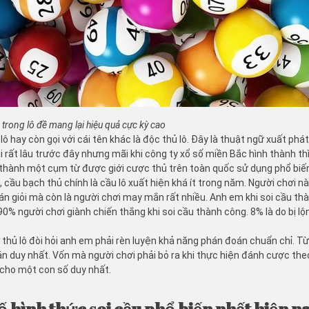
ô trong lô đề mang lại hiệu quả cực kỳ cao
ô hay còn gọi với cái tên khác là độc thủ lô. Đây là thuật ngữ xuất ph
i rất lâu trước đây nhưng mãi khi công ty xổ số miền Bắc hình thành th
ở thành một cụm từ được giới cược thủ trên toàn quốc sử dụng phổ biế
, cầu bạch thủ chính là cầu lô xuất hiện khá ít trong năm. Người chơi n
án giỏi mà còn là người chơi may mắn rất nhiều. Anh em khi soi cầu thà
 90% người chơi giành chiến thắng khi soi cầu thành công. 8% là do bị lộn
 thủ lô đòi hỏi anh em phải rèn luyện khả năng phán đoán chuẩn chỉ. T
án duy nhất. Vốn mà người chơi phải bỏ ra khi thực hiện đánh cược the
cho một con số duy nhất.