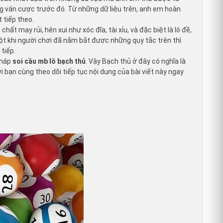
ng ván cược trước đó. Từ những dữ liệu trên, anh em hoàn
 tiếp theo.
ất may rủi, hên xui như xóc đĩa, tài xỉu, và đặc biệt là lô đề,
. Một khi người chơi đã nắm bắt được những quy tắc trên thì
tiếp.
pháp
soi cầu mb lô bạch thủ
. Vậy Bạch thủ ở đây có nghĩa là
 bạn cùng theo dõi tiếp tục nội dung của bài viết này ngay