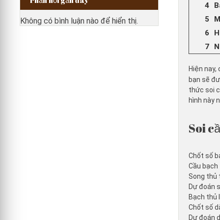
Phản hồi gần đây
B
M
Không có bình luận nào để hiển thị.
H
N
Hiện nay, 
bạn sẽ đư
thức soi c
hình này n
Soi c
Chốt số b
Cầu bạch 
Song thủ 
Dự đoán s
Bạch thủ 
Chốt số d
Dự đoán d