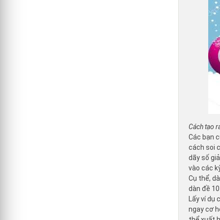
Cách tạo r
Các bạn c
cách soi c
dãy số giả
vào các kỳ
Cụ thể, d
dàn đề 10 
Lấy ví dụ
ngay cơ hộ
thể xuất 