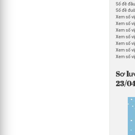
Số đề đầu
Số đề đuô
Xem số ví
Xem số ví
Xem số ví
Xem số ví
Xem số ví
Xem số ví
Xem số ví
Sơ lư
23/0