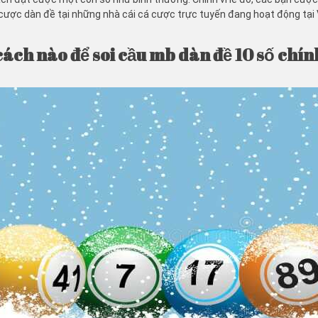
cược dàn đề tại những nhà cái cá cược trực tuyến đang hoạt động tại
ách nào để soi cầu mb dàn đề 10 số chí