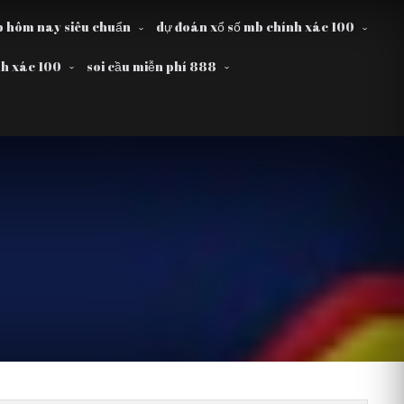
 hôm nay siêu chuẩn
dự đoán xổ số mb chính xác 100
nh xác 100
soi cầu miễn phí 888