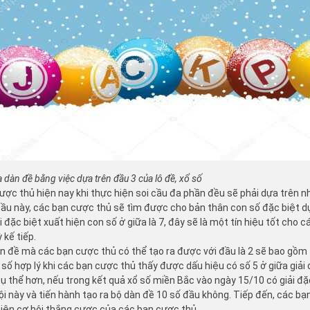
a dàn đề bằng việc dựa trên đầu 3 của lô đề, xổ số
ược thủ hiện nay khi thực hiện soi cầu đa phần đều sẽ phải dựa trên n
ầu này, các bạn cược thủ sẽ tìm được cho bản thân con số đặc biệt dựa 
i đặc biệt xuất hiện con số ở giữa là 7, đây sẽ là một tín hiệu tốt cho
 kế tiếp.
àn đề mà các bạn cược thủ có thể tạo ra được với đầu là 2 sẽ bao gồm
số hợp lý khi các bạn cược thủ thấy được dấu hiệu có số 5 ở giữa giải 
 cụ thể hơn, nếu trong kết quả xổ số miền Bắc vào ngày 15/10 có giải đ
i này và tiến hành tạo ra bộ dàn đề 10 số đầu không. Tiếp đến, các bạn
hiện cơ hội thắng cược của các bạn cược thủ.