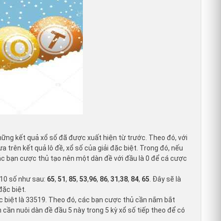
hững kết quả xổ số đã được xuất hiện từ trước. Theo đó, với
trên kết quả lô đề, xổ số của giải đặc biệt. Trong đó, nếu
 các bạn cược thủ tạo nên một dàn đề với đầu là 0 để cá cược
 10 số như sau:
65
,
51
,
85
,
53
,
96
,
86
,
31
,
38
,
84
,
65
. Đây sẽ là
đặc biệt.
ặc biệt là 33519. Theo đó, các bạn cược thủ cần nắm bắt
 cần nuôi dàn đề đầu 5 này trong 5 kỳ xổ số tiếp theo để có