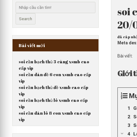
soi 
Search
20/
đã câp nh
Meta des
Bài viết mới
Bài viết:
soi cầu bạch thủ 3 càng xsmb cao
cấp vip
Giới 
soi cầu dàn đề 6 con xsmb cao cấp
vip
soi cầu bạch thủ đề xsmb cao cấp
vip
Mụ
soi cầu bạch thủ lô xsmb cao cấp
vip
G
soi cầu dàn lô 8 con xsmb cao cấp
S
vip
S
L