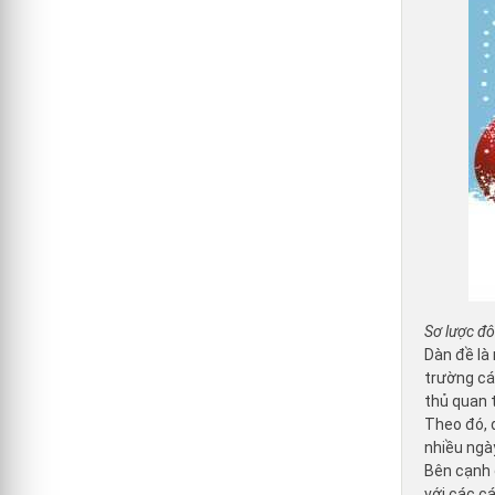
Sơ lược đô
Dàn đề là
trường cá
thủ quan t
Theo đó, 
nhiều ngà
Bên cạnh 
với các c