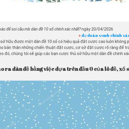
ào để soi cầu mb dàn đề 10 số chính xác nhất?
ngày 20/04/2026
dự đoán xsmb chính xá
»
 sở hữu được một dàn đề 10 số có hiệu quả đặt cược cao luôn không ph
cho bản thân những chiến thuật đặt cược, cơ sở đặt cược rõ ràng để t
eo đó, chúng tôi sẽ giúp các bạn cược thủ sở hữu một dàn đề chính xá
o ra dàn đề bằng việc dựa trên đầu 0 của lô đề, x