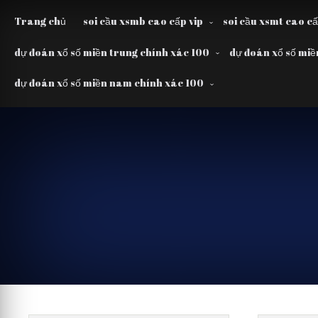
Skip
Trang chủ
soi cầu xsmb cao cấp vip
soi cầu xsmt cao cấ
to
content
dự đoán xổ số miền trung chính xác 100
dự đoán xổ số mi
dự đoán xổ số miền nam chính xác 100