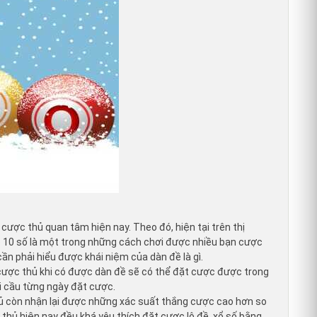
cược thủ quan tâm hiện nay. Theo đó, hiện tại trên thị
ề 10 số là một trong những cách chơi được nhiều bạn cược
ần phải hiểu được khái niệm của dàn đề là gì.
 cược thủ khi có được dàn đề sẽ có thể đặt cược được trong
i cầu từng ngày đặt cược.
hủ còn nhận lại được những xác suất thắng cược cao hơn so
 thủ hiện nay đều khá yêu thích đặt cược lô đề, xổ số bằng