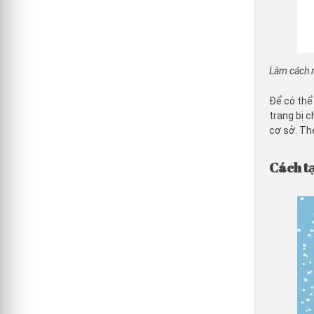
Làm cách n
Để có thể
trang bị 
cơ sở. Th
Cách tạ