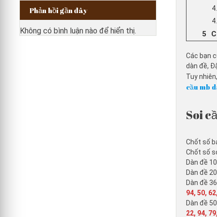
Phản hồi gần đây
Không có bình luận nào để hiển thị.
C
Các bạn c
dàn đề, Đ
Tuy nhiên
cầu mb d
Soi c
Chốt số b
Chốt số s
Dàn đề 10
Dàn đề 20
Dàn đề 36
94, 50, 62
Dàn đề 50
22, 94, 79,