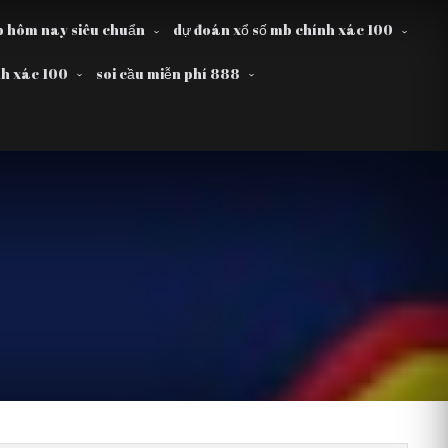
 hôm nay siêu chuẩn
dự đoán xổ số mb chính xác 100
nh xác 100
soi cầu miễn phí 888