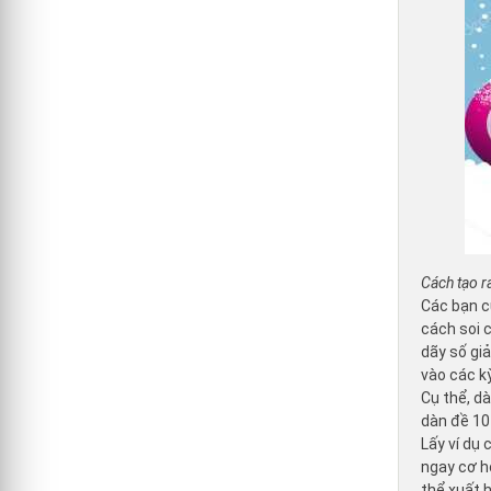
Cách tạo r
Các bạn c
cách soi c
dãy số giả
vào các kỳ
Cụ thể, d
dàn đề 10 
Lấy ví dụ
ngay cơ hộ
thể xuất 