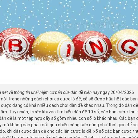
i nét về thông tin khái niệm cơ bản của dàn đề hiện nay
ngày 20/04/2026
 một trong những cách chơi cá cược lô đề, xổ số được hầu hết các bạn 
 cược đang có khá nhiều cách chơi dàn đề khác nhau. Trong đó dàn đ
âm. Tuy nhiên, trước khi vào tìm hiểu dàn đề 10 số, các bạn cược thủ c
dàn đề là một tập hợp dãy số gồm nhiều con số lô khác nhau. Các bạn
y mà không cần phải mất quả nhiều công sức cũng như thời gian để so
đó, khi đặt cược dàn đề cho các lần cược lô đề, xổ số các bạn cược t
ách đặt cược một con số như bình thường. Chính vì lẽ đó, các bạn cược