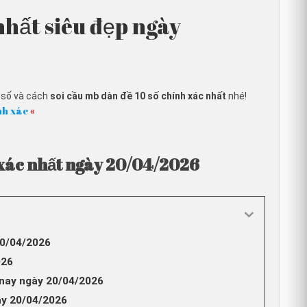
nhất siêu đẹp ngày
0 số và cách
soi cầu mb dàn đề 10 số chính xác nhất
nhé!
nh xác
«
h xác nhất ngày 20/04/2026
20/04/2026
026
n nay ngày 20/04/2026
ày 20/04/2026