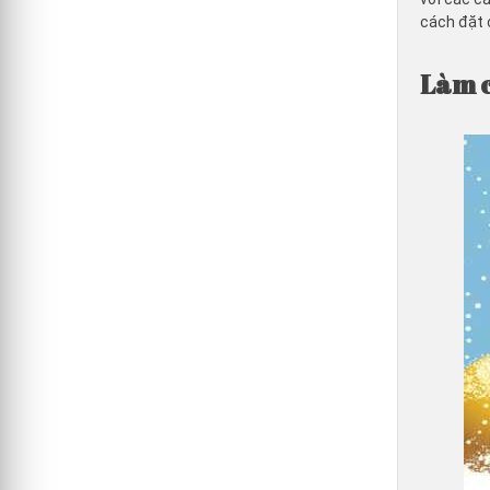
cách đặt 
Làm c