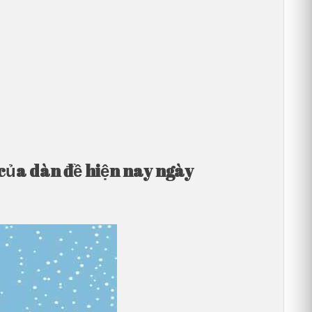
 của dàn đề hiện nay ngày