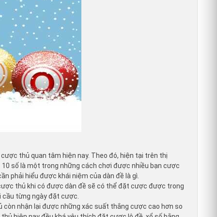
cược thủ quan tâm hiện nay. Theo đó, hiện tại trên thị
ề 10 số là một trong những cách chơi được nhiều bạn cược
ần phải hiểu được khái niệm của dàn đề là gì.
 cược thủ khi có được dàn đề sẽ có thể đặt cược được trong
i cầu từng ngày đặt cược.
hủ còn nhận lại được những xác suất thắng cược cao hơn so
 thủ hiện nay đều khá yêu thích đặt cược lô đề, xổ số bằng