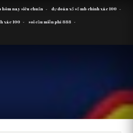
 hôm nay siêu chuẩn
dự đoán xổ số mb chính xác 100
nh xác 100
soi cầu miễn phí 888