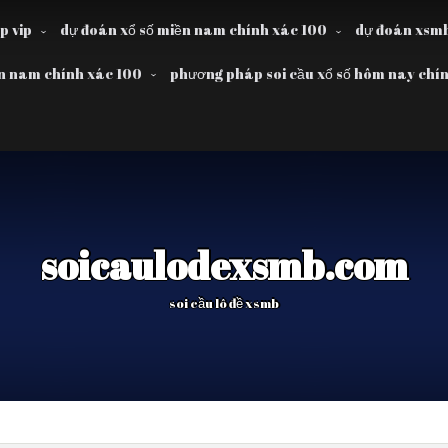
p vip
dự đoán xổ số miền nam chính xác 100
dự đoán xsmb
ền nam chính xác 100
phương pháp soi cầu xổ số hôm nay chí
soicaulodexsmb.com
soi cầu lô đề xsmb