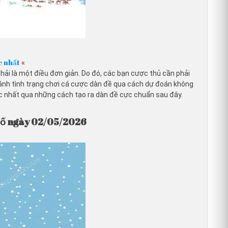
c nhất
«
ải là một điều đơn giản. Do đó, các bạn cược thủ cần phải
ránh tình trạng chơi cá cược dàn đề qua cách dự đoán không
c nhất qua những cách tạo ra dàn đề cực chuẩn sau đây.
 số ngày 02/05/2026