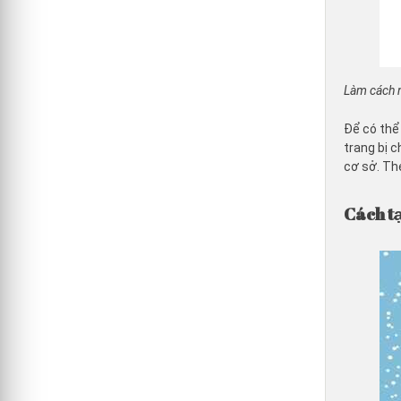
Làm cách n
Để có thể
trang bị 
cơ sở. Th
Cách tạ