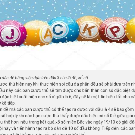
a dàn đề bằng việc dựa trên đầu 3 của lô đề, xổ số
ược thủ hiện nay khi thực hiện soi cầu đa phần đều sẽ phải dựa trên n
ầu này, các bạn cược thủ sẽ tìm được cho bản thân con số đặc biệt dựa 
i đặc biệt xuất hiện con số ở giữa là 6, đây sẽ là một tín hiệu tốt cho
 kế tiếp.
àn đề mà các bạn cược thủ có thể tạo ra được với đầu là 4 sẽ bao gồm
số hợp lý khi các bạn cược thủ thấy được dấu hiệu có số 0 ở giữa giải 
 cụ thể hơn, nếu trong kết quả xổ số miền Bắc vào ngày 19/10 có giải đ
i này và tiến hành tạo ra bộ dàn đề 10 số đầu không. Tiếp đến, các bạn
hiện cơ hội thắng cược của các bạn cược thủ.