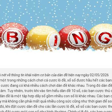
i nét về thông tin khái niệm cơ bản của dàn đề hiện nay
ngày 02/05/2026
 một trong những cách chơi cá cược lô đề, xổ số được hầu hết các bạn 
 cược đang có khá nhiều cách chơi dàn đề khác nhau. Trong đó dàn đ
âm. Tuy nhiên, trước khi vào tìm hiểu dàn đề 10 số, các bạn cược thủ c
dàn đề là một tập hợp dãy số gồm nhiều con số lô khác nhau. Các bạn
y mà không cần phải mất quả nhiều công sức cũng như thời gian để so
đó, khi đặt cược dàn đề cho các lần cược lô đề, xổ số các bạn cược t
ách đặt cược một con số như bình thường. Chính vì lẽ đó, các bạn cược