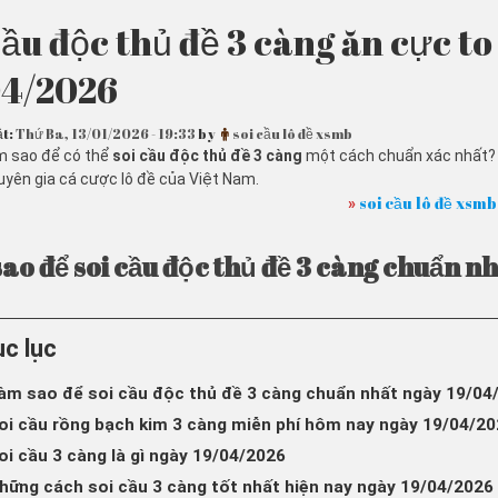
cầu độc thủ đề 3 càng ăn cực t
04/2026
ật:
Thứ Ba, 13/01/2026 - 19:33
by
soi cầu lô đề xsmb
m sao để có thể
soi cầu độc thủ đề 3 càng
một cách chuẩn xác nhất? 
uyên gia cá cược lô đề của Việt Nam.
soi cầu lô đề xsmb
»
ao để soi cầu độc thủ đề 3 càng chuẩn n
c lục
àm sao để soi cầu độc thủ đề 3 càng chuẩn nhất ngày 19/04
oi cầu rồng bạch kim 3 càng miễn phí hôm nay ngày 19/04/2
oi cầu 3 càng là gì ngày 19/04/2026
hững cách soi cầu 3 càng tốt nhất hiện nay ngày 19/04/2026