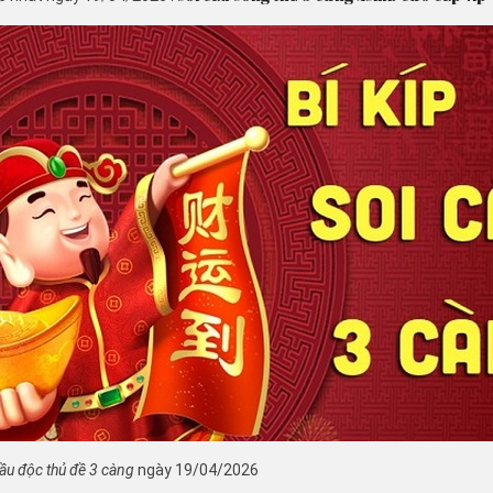
cầu độc thủ đề 3 càng
ngày 19/04/2026