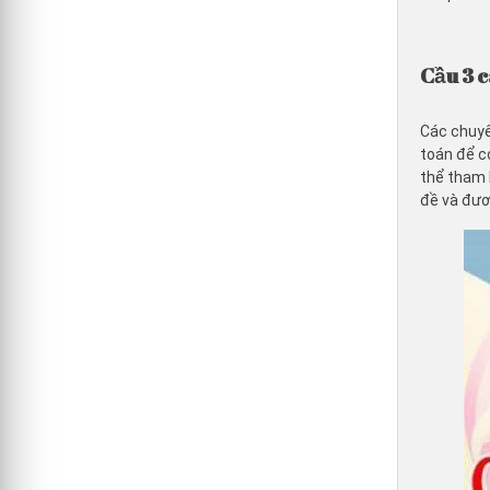
Cầu 3 
Các chuyê
toán để c
thể tham 
đề và đươ