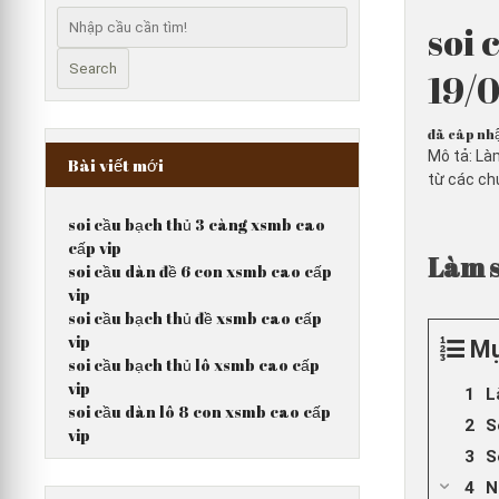
soi 
Search
19/
đã câp nh
Mô tả: Là
Bài viết mới
từ các ch
soi cầu bạch thủ 3 càng xsmb cao
cấp vip
Làm s
soi cầu dàn đề 6 con xsmb cao cấp
vip
soi cầu bạch thủ đề xsmb cao cấp
vip
Mụ
soi cầu bạch thủ lô xsmb cao cấp
vip
L
soi cầu dàn lô 8 con xsmb cao cấp
S
vip
S
N