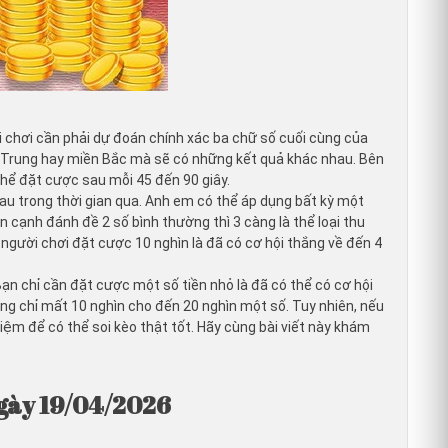
 chơi cần phải dự đoán chính xác ba chữ số cuối cùng của
n Trung hay miền Bắc mà sẽ có những kết quả khác nhau. Bên
thể đặt cược sau mỗi 45 đến 90 giây.
au trong thời gian qua. Anh em có thể áp dụng bất kỳ một
 cạnh đánh đề 2 số bình thường thì 3 càng là thể loại thu
ư người chơi đặt cược 10 nghìn là đã có cơ hội thắng về đến 4
n chỉ cần đặt cược một số tiền nhỏ là đã có thể có cơ hội
ng chỉ mất 10 nghìn cho đến 20 nghìn một số. Tuy nhiên, nếu
iệm để có thể soi kèo thật tốt. Hãy cùng bài viết này khám
ngày 19/04/2026