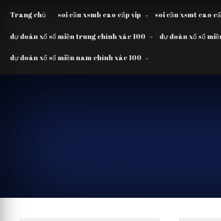
Skip
Trang chủ
soi cầu xsmb cao cấp vip
soi cầu xsmt cao cấ
to
content
dự đoán xổ số miền trung chính xác 100
dự đoán xổ số mi
dự đoán xổ số miền nam chính xác 100