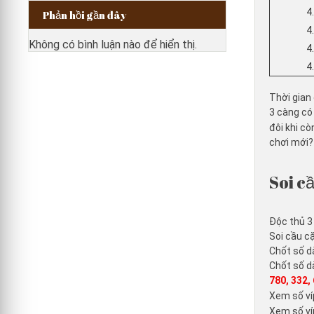
Phản hồi gần đây
Không có bình luận nào để hiển thị.
Thời gian
3 càng có
đôi khi c
chơi mới
Soi c
Độc thủ 3
Soi cầu c
Chốt số d
Chốt số d
780, 332,
Xem số ví
Xem số ví