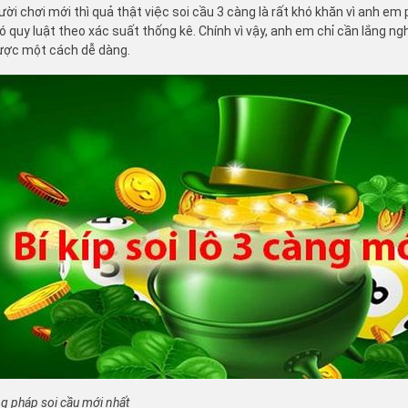
ười chơi mới thì quả thật việc soi cầu 3 càng là rất khó khăn vì anh em 
ó quy luật theo xác suất thống kê. Chính vì vậy, anh em chỉ cần lắng 
ược một cách dễ dàng.
g pháp soi cầu mới nhất