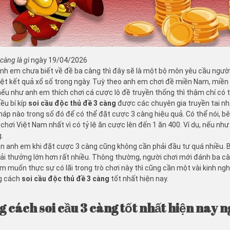
càng là gì
ngày 19/04/2026
nh em chưa biết về đề ba càng thì đây sẽ là một bộ môn yêu cầu người
biệt kết quả xổ số trong ngày. Tuỳ theo anh em chơi đề miền Nam, miề
nếu như anh em thích chơi cá cược lô đề truyền thống thì thậm chí có 
ều bí kíp
soi cầu độc thủ đề 3 càng
được các chuyên gia truyền tai nh
áp nào trong số đó để có thể đặt cược 3 càng hiệu quả. Có thể nói, bên
chơi Việt Nam nhất vì có tỷ lệ ăn cược lên đến 1 ăn 400. Ví dụ, nếu nh
g.
n anh em khi đặt cược 3 càng cũng không cần phải đầu tư quá nhiều. Bạ
iải thưởng lớn hơn rất nhiều. Thông thường, người chơi mới đánh ba cà
m muốn thực sự có lãi trong trò chơi này thì cũng cần một vài kinh ngh
g cách
soi cầu độc thủ đề 3 càng
tốt nhất hiện nay.
 cách soi cầu 3 càng tốt nhất hiện nay 