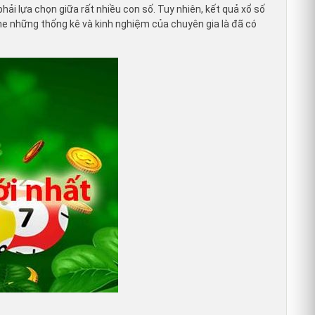
phải lựa chọn giữa rất nhiều con số. Tuy nhiên, kết quả xổ số
nghe những thống kê và kinh nghiệm của chuyên gia là đã có