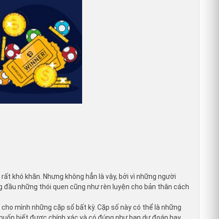
 rất khó khăn. Nhưng không hẳn là vậy, bởi vì những người
ng đầu những thói quen cũng như rèn luyện cho bản thân cách
 cho mình những cặp số bất kỳ. Cặp số này có thể là những
, muốn biết được chính xác và có đúng như bạn dự đoán hay