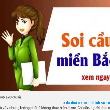
 mb siêu chuẩn
dự đoán xsmb chính xác 
»
là vậy, nhưng không phải là không thực hiện được. Chỉ cần, người chơi 