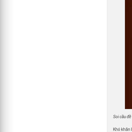
Soi cầu đề
Khó khăn 