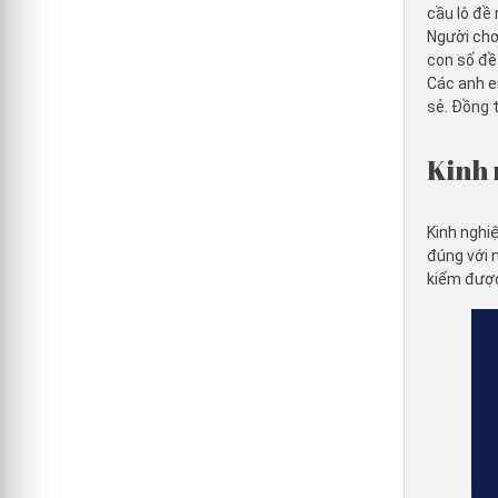
cầu lô đề
Người chơ
con số đề 
Các anh e
sẻ. Đồng 
Kinh 
Kinh ngh
đúng với n
kiếm được