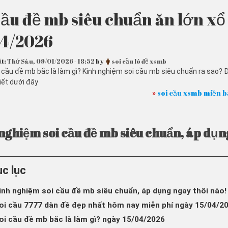
cầu đề mb siêu chuẩn ăn lớn xổ
04/2026
ật:
Thứ Sáu, 09/01/2026 - 18:52
by
soi cầu lô đề xsmb
i cầu đề mb bắc là làm gì? Kinh nghiệm soi cầu mb siêu chuẩn ra sao? 
iết dưới đây
soi cầu xsmb miền b
»
nghiệm soi cầu đề mb siêu chuẩn, áp dụn
c lục
inh nghiệm soi cầu đề mb siêu chuẩn, áp dụng ngay thôi nào
oi cầu 7777 dàn đề đẹp nhất hôm nay miễn phí ngày 15/04/2
oi cầu đề mb bắc là làm gì? ngày 15/04/2026