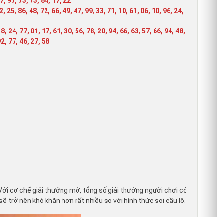
97, 97, 73, 73, 84, 17, 22
2, 25, 86, 48, 72, 66, 49, 47, 99, 33, 71, 10, 61, 06, 10, 96, 24,
18, 24, 77, 01, 17, 61, 30, 56, 78, 20, 94, 66, 63, 57, 66, 94, 48,
92, 77, 46, 27, 58
 Với cơ chế giải thưởng mở, tổng số giải thưởng người chơi có
sẽ trở nên khó khăn hơn rất nhiều so với hình thức soi cầu lô.