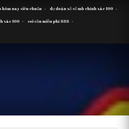
 hôm nay siêu chuẩn
dự đoán xổ số mb chính xác 100
nh xác 100
soi cầu miễn phí 888