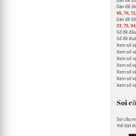
Dàn đề 20
Dàn đề 36
65, 76, 12
Dàn đề 50
33, 73, 94,
Số đề đầu
Số đề đuô
Xem số ví
Xem số ví
Xem số ví
Xem số ví
Xem số ví
Xem số ví
Xem số ví
Soi c
Soi cầu mb
thể đạt đư