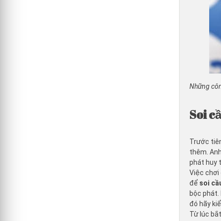
Những công
Soi c
Trước tiê
thêm. Anh
phát huy 
Việc chơi 
để
soi cầ
bộc phát.
đó hãy ki
Từ lúc bắ