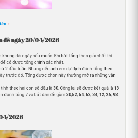
xiên
«
dàn đề ngày 20/04/2026
 khung dài ngày nếu muốn. Khi bắt tổng theo giải nhất thì
 để có được tổng chính xác nhất.
thứ 2 đầu tuần. Nhưng nếu anh em dự định đánh tổng theo
 ngày trước đó. Tổng được chọn này thường mở ra những vận
tính theo hai con số đầu là
30
. Cộng lại sẽ được kết quả là
13
họn đánh tổng 7 và bắt dàn đề gồm
30
,
52
,
54
,
62
,
34
,
12
,
26
,
98
,
0/04/2026