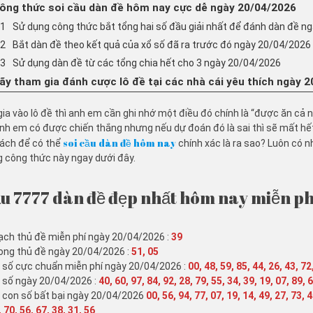
ông thức soi cầu dàn đề hôm nay cực dễ ngày 20/04/2026
Sử dụng công thức bắt tổng hai số đầu giải nhất để đánh dàn đề n
Bắt dàn đề theo kết quả của xổ số đã ra trước đó ngày 20/04/2026
Sử dụng dàn đề từ các tổng chia hết cho 3 ngày 20/04/2026
ãy tham gia đánh cược lô đề tại các nhà cái yêu thích ngày 
gia vào lô đề thì anh em cần ghi nhớ một điều đó chính là “được ăn cả 
 anh em có được chiến thắng nhưng nếu dự đoán đó là sai thì sẽ mất h
soi cầu dàn đề hôm nay
ách để có thể
chính xác là ra sao? Luôn có 
 công thức này ngay dưới đây.
ầu 7777 dàn đề đẹp nhất hôm nay miễn p
ạch thủ đề miễn phí ngày 20/04/2026 :
39
ong thủ đề ngày 20/04/2026 :
51, 05
 số cực chuẩn miễn phí ngày 20/04/2026 :
00, 48, 59, 85, 44, 26, 43, 72
 số ngày 20/04/2026 :
40, 60, 97, 84, 92, 28, 79, 55, 34, 39, 19, 07, 89, 
 con số bất bại ngày 20/04/2026
00, 56, 94, 77, 07, 19, 14, 49, 27, 73, 4
, 70, 56, 67, 38, 31, 56