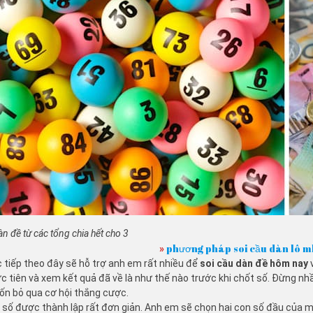
n đề từ các tổng chia hết cho 3
phương pháp soi cầu dàn lô m
»
 tiếp theo đây sẽ hỗ trợ anh em rất nhiều để
soi cầu dàn đề hôm nay
v
ớc tiên và xem kết quả đã về là như thế nào trước khi chốt số. Đừng n
n bỏ qua cơ hội thắng cược.
 số được thành lập rất đơn giản. Anh em sẽ chọn hai con số đầu của m