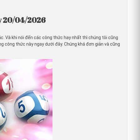
ày 20/04/2026
c. Và khi nói đến các công thức hay nhất thì chúng tôi cũng
ững công thức này ngay dưới đây. Chúng khá đơn giản và cũng