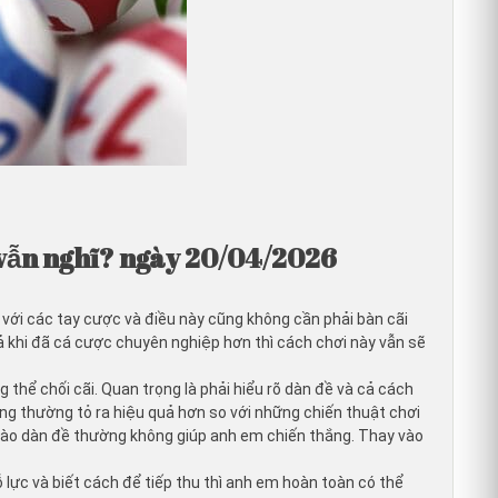
m vẫn nghĩ? ngày 20/04/2026
 với các tay cược và điều này cũng không cần phải bàn cãi
ả khi đã cá cược chuyên nghiệp hơn thì cách chơi này vẫn sẽ
 thể chối cãi. Quan trọng là phải hiểu rõ dàn đề và cả cách
ng thường tỏ ra hiệu quả hơn so với những chiến thuật chơi
 vào dàn đề thường không giúp anh em chiến thắng. Thay vào
 lực và biết cách để tiếp thu thì anh em hoàn toàn có thể