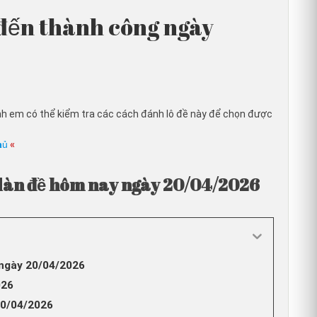
 đến thành công ngày
nh em có thể kiểm tra các cách đánh lô đề này để chọn được
hủ
«
u dàn đề hôm nay ngày 20/04/2026
 ngày 20/04/2026
026
20/04/2026