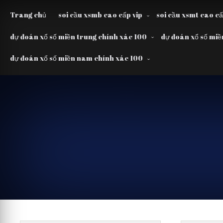
Skip
Trang chủ
soi cầu xsmb cao cấp vip
soi cầu xsmt cao cấ
to
content
dự đoán xổ số miền trung chính xác 100
dự đoán xổ số mi
dự đoán xổ số miền nam chính xác 100