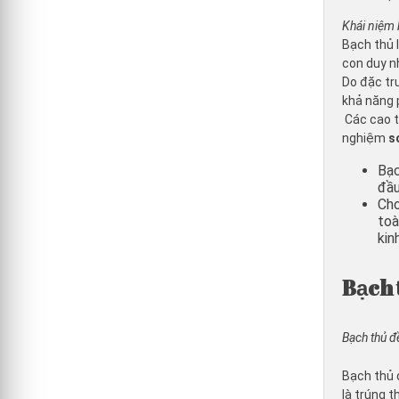
Khái niệm
Bạch thủ 
con duy nh
Do đặc tr
khả năng 
Các cao t
nghiệm
s
Bạc
đầu
Chơ
toà
kin
Bạch 
Bạch thủ đ
Bạch thủ đ
là trúng t