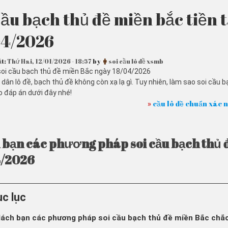
cầu bạch thủ đề miền bắc tiền 
04/2026
ật:
Thứ Hai, 12/01/2026 - 18:57
by
soi cầu lô đề xsmb
soi cầu bạch thủ đề miền Bắc ngày 18/04/2026
 dân lô đề, bạch thủ đề không còn xạ lạ gì. Tuy nhiên, làm sao soi cầu
 đáp án dưới đây nhé!
cầu lô đề chuẩn xác 
»
bạn các phương pháp soi cầu bạch thủ đ
4/2026
c lục
ách bạn các phương pháp soi cầu bạch thủ đề miền Bắc chắ