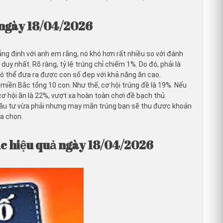
 ngày 18/04/2026
hẳng định với anh em rằng, nó khó hơn rất nhiều so với đánh
y nhất. Rõ ràng, tỷ lệ trúng chỉ chiếm 1%. Do đó, phải là
ó thể đưa ra được con số đẹp với khả năng ăn cao.
 miền Bắc tổng 10 con. Như thế, cơ hội trúng đề là 19%. Nếu
cơ hội ăn là 22%, vượt xa hoàn toàn chơi đề bạch thủ.
ốn đầu tư vừa phải nhưng may mắn trúng bạn sẽ thu được khoản
ựa chọn.
c hiệu quả ngày 18/04/2026