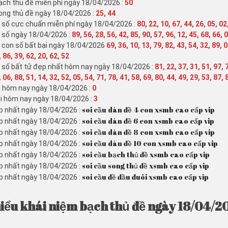
ạch thủ đề miễn phí ngày 18/04/2026 :
50
ong thủ đề ngày 18/04/2026 :
25, 44
 số cực chuẩn miễn phí ngày 18/04/2026 :
80, 22, 10, 67, 44, 26, 05, 02
 số ngày 18/04/2026 :
89, 56, 28, 56, 42, 85, 90, 57, 96, 12, 45, 68, 66, 
 con số bất bại ngày 18/04/2026
69, 36, 10, 13, 79, 82, 43, 54, 32, 89, 0
, 86, 39, 62, 20, 62, 52
 số bất tử đẹp nhất hôm nay ngày 18/04/2026 :
81, 22, 37, 31, 51, 97, 
 06, 88, 51, 14, 32, 52, 05, 54, 71, 78, 41, 58, 69, 80, 44, 49, 29, 53, 87, 
 hôm nay ngày 18/04/2026 :
0
i hôm nay ngày 18/04/2026 :
3
soi cầu dàn đề 4 con xsmb cao cấp vip
p nhất ngày 18/04/2026 :
soi cầu dàn đề 6 con xsmb cao cấp vip
p nhất ngày 18/04/2026 :
soi cầu dàn đề 8 con xsmb cao cấp vip
p nhất ngày 18/04/2026 :
soi cầu dàn đề 10 con xsmb cao cấp vip
p nhất ngày 18/04/2026 :
soi cầu bạch thủ đề xsmb cao cấp vip
p nhất ngày 18/04/2026 :
soi cầu song thủ đề xsmb cao cấp vip
p nhất ngày 18/04/2026 :
soi cầu đề đầu đuôi xsmb cao cấp vip
p nhất ngày 18/04/2026 :
iểu khái niệm bạch thủ đề ngày 18/04/2