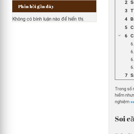
S
Phản hồi gần đây
T
Không có bình luận nào để hiển thị.
B
C
C
S
Trong số 
hiểm nhưn
s
nghiệm
Soi c