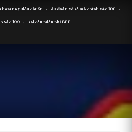
 hôm nay siêu chuẩn
dự đoán xổ số mb chính xác 100
nh xác 100
soi cầu miễn phí 888