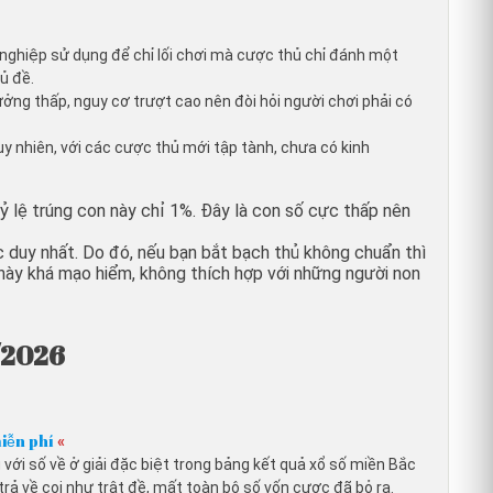
 nghiệp sử dụng để chỉ lối chơi mà cược thủ chỉ đánh một
ủ đề.
ởng thấp, nguy cơ trượt cao nên đòi hỏi người chơi phải có
y nhiên, với các cược thủ mới tập tành, chưa có kinh
ỷ lệ trúng con này chỉ 1%. Đây là con số cực thấp nên
c duy nhất. Do đó, nếu bạn bắt bạch thủ không chuẩn thì
h này khá mạo hiểm, không thích hợp với những người non
4/2026
iễn phí
«
 với số về ở giải đặc biệt trong bảng kết quả xổ số miền Bắc
trả về coi như trật đề, mất toàn bộ số vốn cược đã bỏ ra.