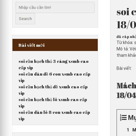
soi 
Search
18/
đã câp nh
Từ khóa: 
Bài viết mới
Mô tả: Với
tham khảo
soi cầu bạch thủ 3 càng xsmb cao
cấp vip
Bài viết:
soi cầu dàn đề 6 con xsmb cao cấp
vip
Mách 
soi cầu bạch thủ đề xsmb cao cấp
vip
18/0
soi cầu bạch thủ lô xsmb cao cấp
vip
soi cầu dàn lô 8 con xsmb cao cấp
Mụ
vip
M