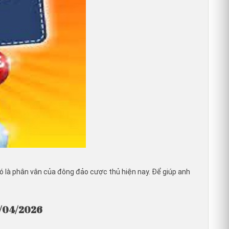
ó là phân vân của đông đảo cược thủ hiện nay. Để giúp anh
8/04/2026