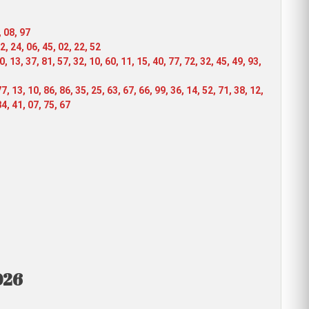
, 08, 97
02, 24, 06, 45, 02, 22, 52
0, 13, 37, 81, 57, 32, 10, 60, 11, 15, 40, 77, 72, 32, 45, 49, 93,
77, 13, 10, 86, 86, 35, 25, 63, 67, 66, 99, 36, 14, 52, 71, 38, 12,
84, 41, 07, 75, 67
026