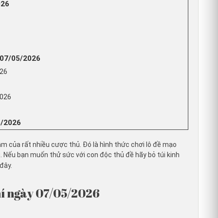
026
 07/05/2026
026
2026
5/2026
âm của rất nhiều cược thủ. Đó là hình thức chơi lô đề mạo
 Nếu bạn muốn thử sức với con độc thủ đề hãy bỏ túi kinh
đây.
hí ngày 07/05/2026