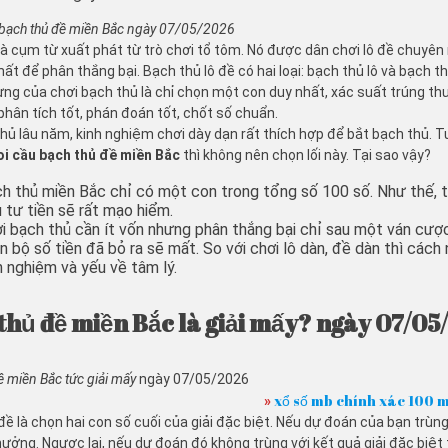
 bạch thủ đề miền Bắc ngày 07/05/2026
là cụm từ xuất phát từ trò chơi tổ tôm. Nó được dân chơi lô đề chuyên
ất để phân thắng bại. Bạch thủ lô đề có hai loại: bạch thủ lô và bạch th
ưng của chơi bạch thủ là chỉ chọn một con duy nhất, xác suất trúng thư
phân tích tốt, phán đoán tốt, chốt số chuẩn.
hủ lâu năm, kinh nghiệm chơi dày dạn rất thích hợp để bắt bạch thủ. Tu
oi cầu bạch thủ đề miền Bắc
thì không nên chọn lối này. Tại sao vậy?
h thủ miền Bắc chỉ có một con trong tổng số 100 số. Như thế, t
 tư tiền sẽ rất mạo hiểm.
i bạch thủ cần ít vốn nhưng phân thắng bại chỉ sau một ván cượ
n bộ số tiền đã bỏ ra sẽ mất. So với chơi lô dàn, đề dàn thì các
h nghiệm và yếu về tâm lý.
thủ đề miền Bắc là giải mấy? ngày 07/0
ề miền Bắc tức giải mấy
ngày 07/05/2026
xổ số mb chính xác 100 m
»
ề là chọn hai con số cuối của giải đặc biệt. Nếu dự đoán của bạn trùng
hưởng. Ngược lại, nếu dự đoán đó không trùng với kết quả giải đặc biệt 