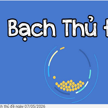
h thủ đề ngày 07/05/2026