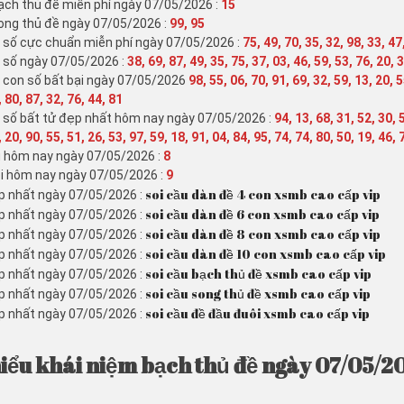
ạch thủ đề miễn phí ngày 07/05/2026 :
15
ong thủ đề ngày 07/05/2026 :
99, 95
 số cực chuẩn miễn phí ngày 07/05/2026 :
75, 49, 70, 35, 32, 98, 33, 47
 số ngày 07/05/2026 :
38, 69, 87, 49, 35, 75, 37, 03, 46, 59, 53, 76, 20, 
 con số bất bại ngày 07/05/2026
98, 55, 06, 70, 91, 69, 32, 59, 13, 20, 5
, 80, 87, 32, 76, 44, 81
 số bất tử đẹp nhất hôm nay ngày 07/05/2026 :
94, 13, 68, 31, 52, 30, 
 20, 90, 55, 51, 26, 53, 97, 59, 18, 91, 04, 84, 95, 74, 74, 80, 50, 19, 46, 
 hôm nay ngày 07/05/2026 :
8
i hôm nay ngày 07/05/2026 :
9
soi cầu dàn đề 4 con xsmb cao cấp vip
p nhất ngày 07/05/2026 :
soi cầu dàn đề 6 con xsmb cao cấp vip
p nhất ngày 07/05/2026 :
soi cầu dàn đề 8 con xsmb cao cấp vip
p nhất ngày 07/05/2026 :
soi cầu dàn đề 10 con xsmb cao cấp vip
p nhất ngày 07/05/2026 :
soi cầu bạch thủ đề xsmb cao cấp vip
p nhất ngày 07/05/2026 :
soi cầu song thủ đề xsmb cao cấp vip
p nhất ngày 07/05/2026 :
soi cầu đề đầu đuôi xsmb cao cấp vip
p nhất ngày 07/05/2026 :
iểu khái niệm bạch thủ đề ngày 07/05/2