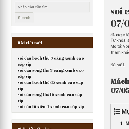
soi 
Search
07/
đã câp nh
Từ khóa: 
Bài viết mới
Mô tả: Với
tham khảo
soi cầu bạch thủ 3 càng xsmb cao
cấp vip
Bài viết:
soi cầu song thủ 3 càng xsmb cao
cấp vip
Mách 
soi cầu bạch thủ đề xsmb cao cấp
vip
07/0
soi cầu song thủ lô xsmb cao cấp
vip
soi cầu lô xiên 4 xsmb cao cấp vip
Mụ
M