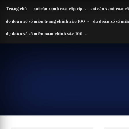
Skip
Trang chủ
soi cầu xsmb cao cấp vip
soi cầu xsmt cao cấ
to
content
dự đoán xổ số miền trung chính xác 100
dự đoán xổ số mi
dự đoán xổ số miền nam chính xác 100