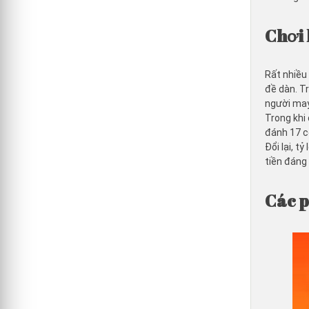
Chơi 
Rất nhiều 
đề dàn. Tr
người may
Trong khi
đánh 17 co
Đổi lại, 
tiền đáng
Các p