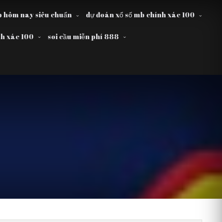
 hôm nay siêu chuẩn
dự đoán xổ số mb chính xác 100
nh xác 100
soi cầu miễn phí 888