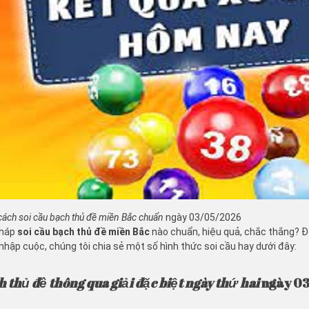
ách soi cầu bạch thủ đề miền Bắc chuẩn
ngày 03/05/2026
pháp
soi cầu bạch thủ đề miền Bắc
nào chuẩn, hiệu quả, chắc thắng? Đ
 nhập cuộc, chúng tôi chia sẻ một số hình thức soi cầu hay dưới đây:
h thủ đề thông qua giải đặc biệt ngày thứ hai
ngày 0