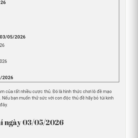
026
 03/05/2026
026
2026
5/2026
âm của rất nhiều cược thủ. Đó là hình thức chơi lô đề mạo
 Nếu bạn muốn thử sức với con độc thủ đề hãy bỏ túi kinh
đây.
hí ngày 03/05/2026