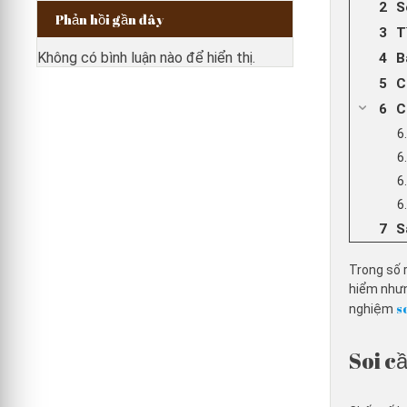
S
Phản hồi gần đây
T
Không có bình luận nào để hiển thị.
B
C
C
S
Trong số 
hiểm nhưn
s
nghiệm
Soi c