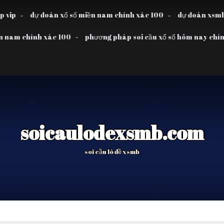
p vip
dự đoán xổ số miền nam chính xác 100
dự đoán xsmb
ền nam chính xác 100
phương pháp soi cầu xổ số hôm nay chí
soicaulodexsmb.com
soi cầu lô đề xsmb