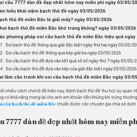
oi cầu 7777 dàn đề đẹp nhất hôm nay miễn phí ngày 03/05/2
ìm hiểu khái niệm bạch thủ đề ngày 03/05/2026
ạch thủ đề miền Bắc là giải mấy? ngày 03/05/2026
hơi bạch thủ đề miền Bắc khó trúng không? ngày 03/05/2026
ác phương pháp soi cầu bạch thủ đề miền Bắc hiệu quả ngày
Soi bạch thủ đề thông qua giải đặc biệt ngày thứ hai ngày 03/05/2
Soi cầu bạch thủ đề thông qua kép giải ba ngày 03/05/2026
Soi cầu bạch thủ đề dựa vào kết quả xổ số ngày thứ 7 ngày 03/05/
Soi cầu bạch thủ đề dựa vào kép của giải đặc biệt ngày 03/05/2026
ai lầm cần tránh khi soi cầu bạch thủ đề miền Bắc ngày 03/0
rất nhiều cách chơi lô đề hiện nay, đánh bạch thủ đề thu hút sự quan t
g có khả năng mang lại cho anh em khoản tiền khủng khi trúng thưởng.
oi cầu bạch thủ đề miền Bắc
chuẩn được các chuyên gia chia sẻ dưới 
ầu 7777 dàn đề đẹp nhất hôm nay miễn p