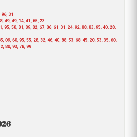
, 96, 31
28, 49, 49, 14, 41, 65, 23
1, 95, 58, 81, 89, 82, 67, 06, 61, 31, 24, 92, 88, 83, 95, 40, 28,
85, 09, 60, 95, 55, 28, 32, 46, 40, 88, 53, 68, 45, 20, 53, 35, 60,
32, 80, 93, 78, 99
026