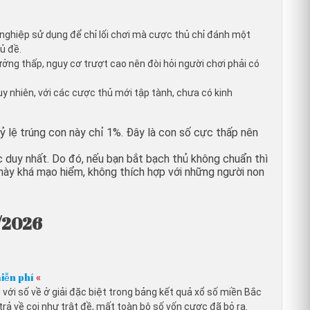
 nghiệp sử dụng để chỉ lối chơi mà cược thủ chỉ đánh một
ủ đề.
ởng thấp, nguy cơ trượt cao nên đòi hỏi người chơi phải có
y nhiên, với các cược thủ mới tập tành, chưa có kinh
ỷ lệ trúng con này chỉ 1%. Đây là con số cực thấp nên
c duy nhất. Do đó, nếu bạn bắt bạch thủ không chuẩn thì
h này khá mạo hiểm, không thích hợp với những người non
5/2026
iễn phí
«
 với số về ở giải đặc biệt trong bảng kết quả xổ số miền Bắc
trả về coi như trật đề, mất toàn bộ số vốn cược đã bỏ ra.