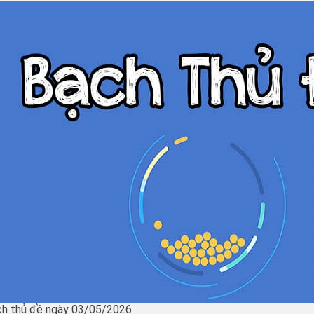
h thủ đề ngày 03/05/2026