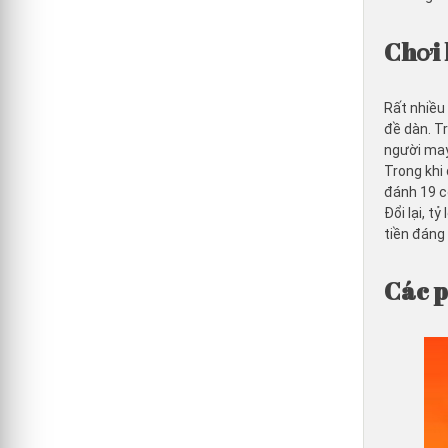
Chơi 
Rất nhiều 
đề dàn. Tr
người may
Trong khi
đánh 19 co
Đổi lại, 
tiền đáng
Các p