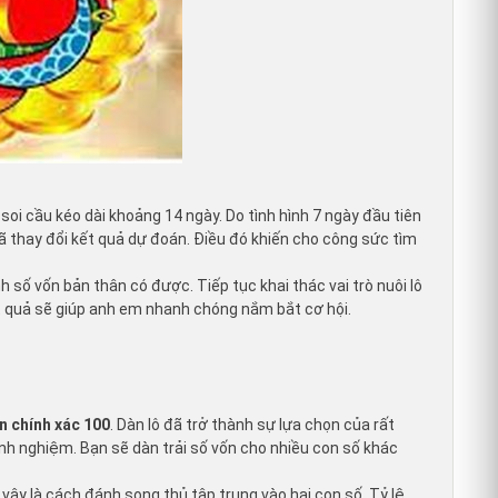
soi cầu kéo dài khoảng 14 ngày. Do tình hình 7 ngày đầu tiên
ã thay đổi kết quả dự đoán. Điều đó khiến cho công sức tìm
h số vốn bản thân có được. Tiếp tục khai thác vai trò nuôi lô
t quả sẽ giúp anh em nhanh chóng nắm bắt cơ hội.
n chính xác 100
. Dàn lô đã trở thành sự lựa chọn của rất
nh nghiệm. Bạn sẽ dàn trải số vốn cho nhiều con số khác
ậy là cách đánh song thủ tập trung vào hai con số. Tỷ lệ