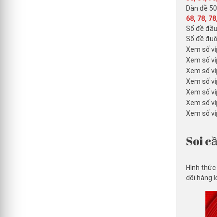
Dàn đề 50
68, 78, 78,
Số đề đầu
Số đề đuô
Xem số ví
Xem số ví
Xem số ví
Xem số ví
Xem số ví
Xem số ví
Xem số ví
Soi c
Hình thức 
dõi hàng 