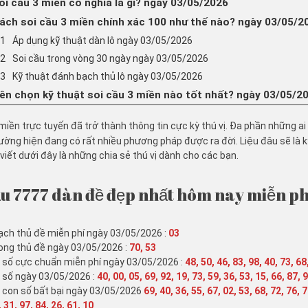
oi cầu 3 miền có nghĩa là gì? ngày 03/05/2026
ách soi cầu 3 miền chính xác 100 như thế nào? ngày 03/05/2
Áp dụng kỹ thuật dàn lô ngày 03/05/2026
Soi cầu trong vòng 30 ngày ngày 03/05/2026
Kỹ thuật đánh bạch thủ lô ngày 03/05/2026
ên chọn kỹ thuật soi cầu 3 miền nào tốt nhất? ngày 03/05/2
miền trực tuyến đã trở thành thông tin cực kỳ thú vị. Đa phần những ai
trường hiện đang có rất nhiều phương pháp được ra đời. Liệu đâu sẽ là 
viết dưới đây là những chia sẻ thú vị dành cho các bạn.
ầu 7777 dàn đề đẹp nhất hôm nay miễn p
ạch thủ đề miễn phí ngày 03/05/2026 :
03
ong thủ đề ngày 03/05/2026 :
70, 53
 số cực chuẩn miễn phí ngày 03/05/2026 :
48, 50, 46, 83, 98, 40, 73, 68
 số ngày 03/05/2026 :
40, 00, 05, 69, 92, 19, 73, 59, 36, 53, 15, 66, 87, 
 con số bất bại ngày 03/05/2026
69, 40, 36, 55, 67, 02, 53, 68, 72, 76, 7
, 31, 97, 84, 26, 61, 10