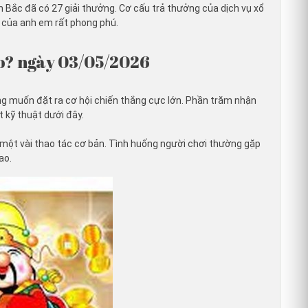
n Bắc đã có 27 giải thưởng. Cơ cấu trả thưởng của dịch vụ xổ
u của anh em rất phong phú.
ào? ngày 03/05/2026
ng muốn đặt ra cơ hội chiến thắng cực lớn. Phần trăm nhận
t kỹ thuật dưới đây.
một vài thao tác cơ bản. Tình huống người chơi thường gặp
ao.