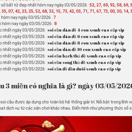
 số bất tử đẹp nhất hôm nay ngày 03/05/2026 :
52, 27, 69, 92, 58, 69, 
 35, 07, 42, 23, 25, 52, 68, 32, 15, 73, 42, 03, 71, 71, 67, 73, 00, 30, 14, 
 hôm nay ngày 03/05/2026 :
7
i hôm nay ngày 03/05/2026 :
8
soi cầu dàn đề 4 con xsmb cao cấp vip
p nhất ngày 03/05/2026 :
soi cầu dàn đề 6 con xsmb cao cấp vip
p nhất ngày 03/05/2026 :
soi cầu dàn đề 8 con xsmb cao cấp vip
p nhất ngày 03/05/2026 :
soi cầu dàn đề 10 con xsmb cao cấp vip
p nhất ngày 03/05/2026 :
soi cầu bạch thủ đề xsmb cao cấp vip
p nhất ngày 03/05/2026 :
soi cầu song thủ đề xsmb cao cấp vip
p nhất ngày 03/05/2026 :
soi cầu đề đầu đuôi xsmb cao cấp vip
p nhất ngày 03/05/2026 :
ầu 3 miền có nghĩa là gì? ngày 03/05/202
soi cầu được áp dụng cho toàn bộ hệ thống giải trí. Nổi bật trong lĩnh 
loạt dịch vụ từ các sân chơi khác nhau. Điển hình như phương thức xổ