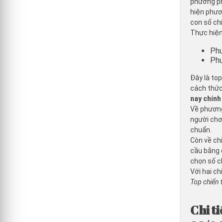
phương ph
hiện phươ
con số ch
Thực hiện
Phư
Phư
Đây là to
cách thức
nay chính
Về phương
người chơ
chuẩn.
Còn về chi
cầu bằng 
chọn số ch
Với hai ch
Top chiến 
Chi t