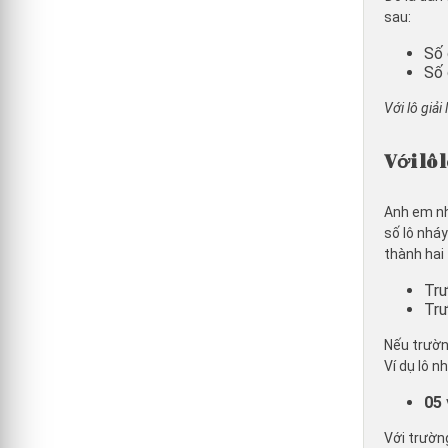
sau:
Số 
Số 
Với lô giải 
Với lô
Anh em nh
số lô nháy
thành hai 
Trư
Trư
Nếu trườn
Ví dụ lô n
05
Với trườn