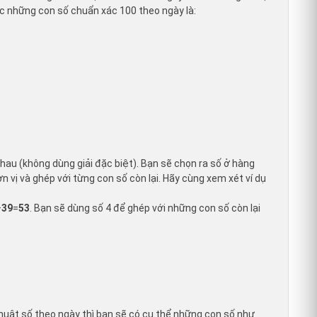
ợc những con số chuẩn xác 100 theo ngày là:
nhau (không dùng giải đặc biệt). Bạn sẽ chọn ra số ở hàng
ơn vị và ghép với từng con số còn lại. Hãy cùng xem xét ví dụ
+
39
=
53
. Bạn sẽ dùng số 4 để ghép với những con số còn lại
uật số theo ngày thì bạn sẽ có cụ thể những con số như