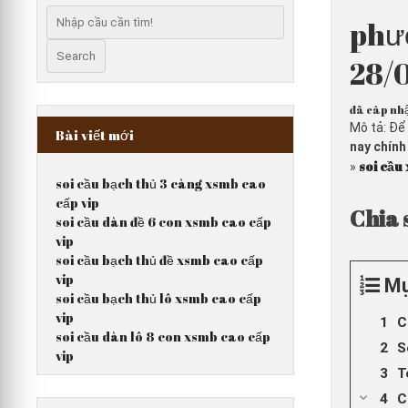
phươ
Search
28/
đã câp nh
Mô tả: Để
Bài viết mới
nay chính
soi cầu
»
soi cầu bạch thủ 3 càng xsmb cao
cấp vip
Chia 
soi cầu dàn đề 6 con xsmb cao cấp
vip
soi cầu bạch thủ đề xsmb cao cấp
vip
Mụ
soi cầu bạch thủ lô xsmb cao cấp
vip
C
soi cầu dàn lô 8 con xsmb cao cấp
S
vip
T
C