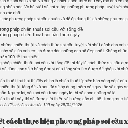
áp để soi cầu xổ số. Và cũng vì nhiều cách thức như vậy mà anh em ngư
ng pháp nào. Và bài viết sẽ chỉ ra top những phương pháp tuyệt vời 
ính xác nhất.
 các phương pháp soi cầu chuẩn và dễ áp dụng thì có những phương p
ơng pháp chiến thuật soi cầu với tổng đề
ơng pháp chiến thuật soi cầu theo ngày.
p những chiến thuật và cách thức soi cầu tuyệt vời nhất dành cho anh e
 này sẽ giúp anh em có được dàn những con số đẹp nhất. Không nhữn
 xác 100
dễ thực hiện.
 pháp chiến thuật soi cầu với tổng đề thì đây là cách thức soi cầu dự
i sẽ dùng con số ở hàng đơn vị của tổng vừa tìm được để ghép với nhữ
ến thuật thứ hai thì đây chính là chiến thuật “phiên bản nâng cấp” của 
chiến thuật tổng đề và sau đó sẽ áp dụng thêm các quy tắc về ngày soi.
ẵn. Ngược lại, nếu soi cầu trong ngày lẻ thì sẽ chọn những số lẻ.
iến thuật này thì sẽ được giới thiệu và hướng dẫn chi tiết trong mục tiế
thuật để soi cầu chính xác 100
ngày 28/04/2026
iết cách thực hiện phương pháp soi cầu 