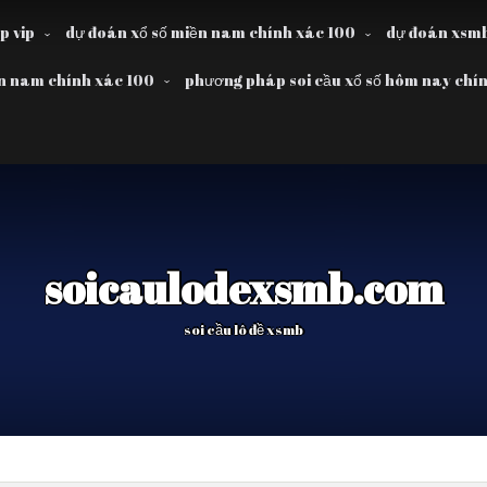
p vip
dự đoán xổ số miền nam chính xác 100
dự đoán xsmb
ền nam chính xác 100
phương pháp soi cầu xổ số hôm nay chí
soicaulodexsmb.com
soi cầu lô đề xsmb