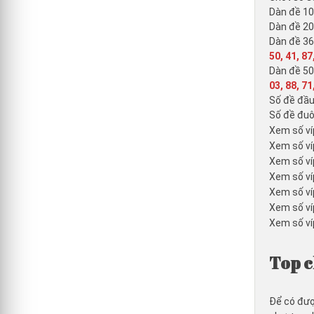
Dàn đề 10
Dàn đề 20
Dàn đề 36
50, 41, 87
Dàn đề 50
03, 88, 71,
Số đề đầu
Số đề đuô
Xem số ví
Xem số ví
Xem số ví
Xem số ví
Xem số ví
Xem số ví
Xem số ví
Top c
Để có đượ