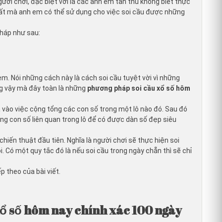
ời chơi, đặc biệt với là các anh em tân thủ không biết thực
nhất mà anh em có thể sử dụng cho việc soi cầu được những
háp như sau:
m. Nói những cách này là cách soi cầu tuyệt vời vì những
g vậy mà đây toàn là những
phương pháp soi cầu xổ số hôm
a vào việc cộng tổng các con số trong một lô nào đó. Sau đó
ng con số liên quan trong lô để có được dàn số đẹp siêu
chiến thuật đầu tiên. Nghĩa là người chơi sẽ thực hiện soi
 Có một quy tắc đó là nếu soi cầu trong ngày chẵn thì sẽ chỉ
p theo của bài viết.
xổ số hôm nay chính xác 100 ngày