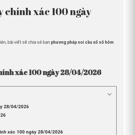
y chính xác 100 ngày
ên, bài viết sẽ chia sẻ bạn
phương pháp soi cầu xổ số hôm
chính xác 100 ngày 28/04/2026
ày 28/04/2026
026
hính xác 100 ngày 28/04/2026