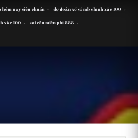
 hôm nay siêu chuẩn
dự đoán xổ số mb chính xác 100
nh xác 100
soi cầu miễn phí 888