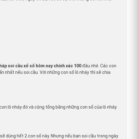
áp soi cầu xổ số hôm nay chính xác 100
đâu nhé. Các con
n nhất nếu soi cầu. Với những con số lô nháy thì sẽ chia
 con lô nháy đó và cộng tổng bằng những con số của lô nháy.
n sẽ dùng hết 2 con số này. Nhưng nếu bạn soi cầu trong ngày