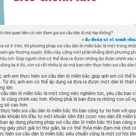
i chơi quan tâm có nên tham gia soi cầu dàn lô mb hay không?
dự đoán xổ số xsmb chu
»
ia sẻ ở trên, thì phương pháp soi cầu dàn lô miền bắc là một trong n
tham gia thường xuyên. Điều này, cũng một phần khẳng định phương ph
hữu ích. Giúp người chơi có thể đưa ra được những dự đoán chính xác 
dừng lại ở đó, còn có rất nhiều lý do mà bạn nên thực hiện soi cầu dàn
c anh em thực hiện soi cầu dàn lô miền bắc giúp anh em có thể bổ
. Từ đó, anh em có thể áp dụng và đưa ra được một dàn lô thật
ng lớn.
 cầu dàn lô miền bắc là một công việc nghiêm túc, yêu cầu bạn cầ
 lô cũng chính xác hơn. Không phải là bạn đưa ra những con số n
g sẽ cao hơn.
 thực hiện soi cầu dàn lô miền bắc thì bạn cũng tự tin hơn với q
băn khoăn khi đầu tư một khoản tiền đặt cược vào dàn đề miền 
 bạn áp dụng phương pháp soi cầu dàn lô miền bắc thì bạn cũng s
ng giây phút giải trí thư giãn, lại có thể thỏa mãn đam mê chơi c
c hiện soi cầu dàn lô miền bắc siêu chuẩn cũng là một cơ hội lớ