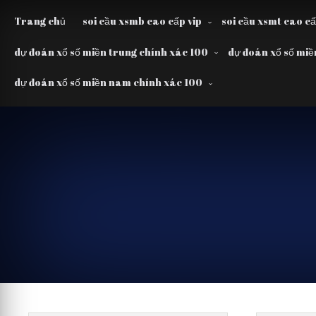
Skip
Trang chủ
soi cầu xsmb cao cấp vip
soi cầu xsmt cao cấ
to
content
dự đoán xổ số miền trung chính xác 100
dự đoán xổ số mi
dự đoán xổ số miền nam chính xác 100