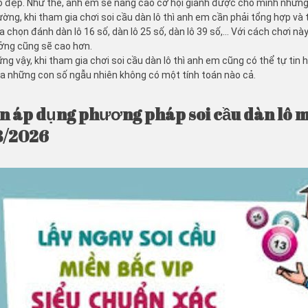
ô đẹp. Như thế, anh em sẽ nâng cao cơ hội giành được cho mình những 
ờng, khi tham gia chơi soi cầu dàn lô thì anh em cần phải tổng hợp và 
 chọn đánh dàn lô 16 số, dàn lô 25 số, dàn lô 39 số,… Với cách chơi này,
ởng cũng sẽ cao hơn.
ng vậy, khi tham gia chơi soi cầu dàn lô thì anh em cũng có thể tự tin
ra những con số ngẫu nhiên không có một tính toán nào cả.
n áp dụng phương pháp soi cầu dàn lô 
8/2026