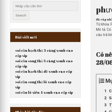
phươ
Search
đã câp nh
Từ khóa: 
Mô tả: Có
câu trả lờ
Bài viết mới
soi cầu bạch thủ 3 càng xsmb cao
Có nê
cấp vip
soi cầu song thủ 3 càng xsmb cao
28/0
cấp vip
soi cầu bạch thủ đề xsmb cao cấp
vip
Mụ
soi cầu song thủ lô xsmb cao cấp
vip
C
soi cầu lô xiên 4 xsmb cao cấp vip
S
T
C