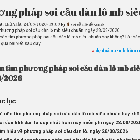
ng pháp soi cầu dàn lô mb si
ật:
Chủ Nhật, 24/05/2026 - 19:03
by
soi cầu lô đề xsmb
Phương pháp soi cầu dàn lô mb siêu chuẩn. ngày 28/08/2026
 nên tìm phương pháp soi cầu dàn lô mb siêu chuẩn hay không? Là thắc
i qua bài viết sau đây.
dự đoán xsmb hôm 
»
n tìm phương pháp soi cầu dàn lô mb si
8/2026
c lục
ó nên tìm phương pháp soi cầu dàn lô mb siêu chuẩn hay kh
oi cầu 666 dàn lô đẹp nhất hôm nay miễn phí ngày 28/08/202
ìm hiểu về phương pháp soi cầu dàn lô. ngày 28/08/2026
ó nên áp dụng phương pháp soi cầu dàn lô mb siêu chuẩn ha