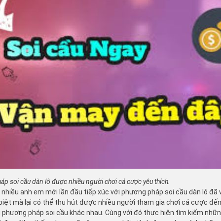
p soi cầu dàn lô được nhiều người chơi cá cược yêu thích.
t nhiều anh em mới lần đầu tiếp xúc với phương pháp soi cầu dàn lô đ
 biệt mà lại có thể thu hút được nhiều người tham gia chơi cá cược đế
u phương pháp soi cầu khác nhau. Cùng với đó thực hiện tìm kiếm những