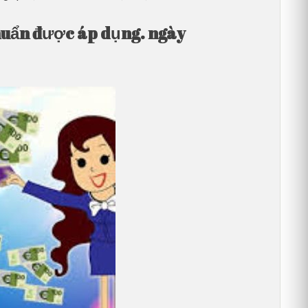
huẩn được áp dụng. ngày