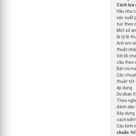
Cách lựa 
Hầu như c
xác suất p
tục theo d
Một số an
là tỷ lệ t
Anh em sẽ
thuật nhậ
Với lối ch
cầu theo 
Bật mí mẹ
Các chuyê
thuật tốt
áp dụng.
Dự đoán X
Theo nghi
đánh dàn 
Xây dựng 
cách kiểm 
Các kinh 
chuẩn
. N