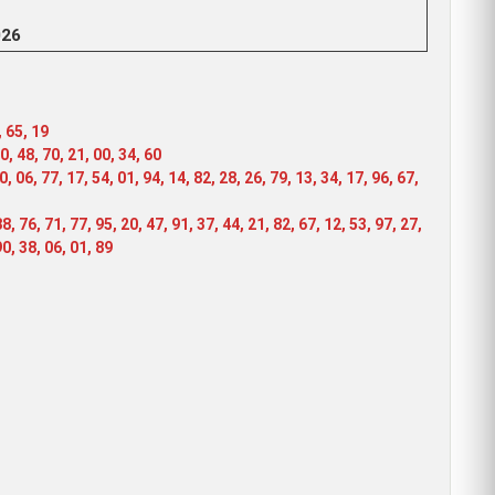
026
, 65, 19
90, 48, 70, 21, 00, 34, 60
0, 06, 77, 17, 54, 01, 94, 14, 82, 28, 26, 79, 13, 34, 17, 96, 67,
88, 76, 71, 77, 95, 20, 47, 91, 37, 44, 21, 82, 67, 12, 53, 97, 27,
90, 38, 06, 01, 89