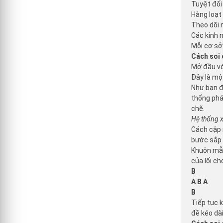
Tuyệt đối
Hàng loạt
Theo dõi 
Các kinh 
Mỗi cơ sở
Cách soi 
Mở đầu v
Đây là mộ
Như bạn đ
thống phá
chẽ.
Hệ thống 
Cách cập n
bước sắp x
Khuôn mẫu
của lối c
B
A B A
B
Tiếp tục 
đề kéo dài