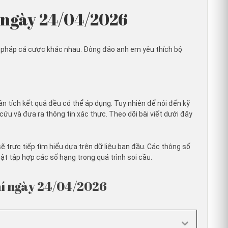
 ngày 24/04/2026
pháp cá cược khác nhau. Đông đảo anh em yêu thích bộ
 tích kết quả đều có thể áp dụng. Tuy nhiên để nói đến kỹ
u và đưa ra thông tin xác thực. Theo dõi bài viết dưới đây
 trực tiếp tìm hiểu dựa trên dữ liệu ban đầu. Các thông số
ật tập hợp các số hạng trong quá trình soi cầu.
hí ngày 24/04/2026