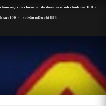
 hôm nay siêu chuẩn
dự đoán xổ số mb chính xác 100
nh xác 100
soi cầu miễn phí 888