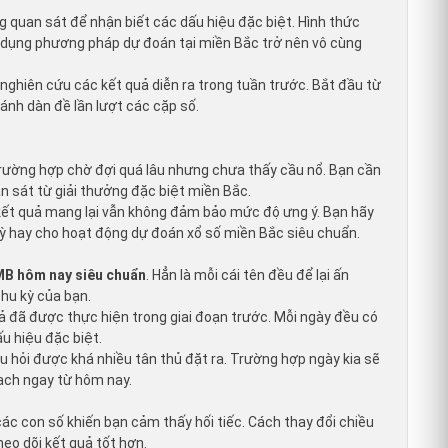
g quan sát để nhận biết các dấu hiệu đặc biệt. Hình thức
 dụng phương pháp dự đoán tại miền Bắc trở nên vô cùng
 nghiên cứu các kết quả diễn ra trong tuần trước. Bắt đầu từ
ánh dàn đề lần lượt các cặp số.
 trường hợp chờ đợi quá lâu nhưng chưa thấy cầu nổ. Bạn cần
an sát từ giải thưởng đặc biệt miền Bắc.
kết quả mang lại vẫn không đảm bảo mức độ ưng ý. Bạn hãy
 kỳ hay cho hoạt động dự đoán xổ số miền Bắc siêu chuẩn.
B hôm nay siêu chuẩn
. Hẳn là mỗi cái tên đều để lại ấn
chu kỳ của bạn.
 đã được thực hiện trong giai đoạn trước. Mỗi ngày đều có
u hiệu đặc biệt.
 hỏi được khá nhiều tân thủ đặt ra. Trường hợp ngày kia sẽ
oạch ngay từ hôm nay.
 các con số khiến bạn cảm thấy hối tiếc. Cách thay đổi chiều
eo dõi kết quả tốt hơn.