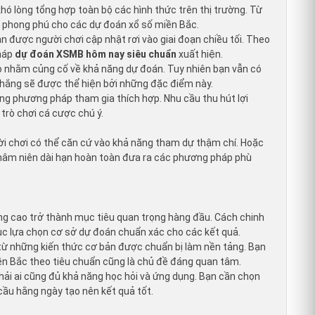
khó lòng tổng hợp toàn bộ các hình thức trên thị trường. Từ
nh phong phú cho các dự đoán xổ số miền Bắc.
n được người chơi cập nhật rơi vào giai đoạn chiều tối. Theo
pháp
dự đoán XSMB hôm nay siêu chuẩn
xuất hiện.
o nhằm củng cố về khả năng dự đoán. Tuy nhiên bạn vẫn có
 thắng sẽ được thể hiện bởi những đặc điểm này.
úng phương pháp tham gia thích hợp. Nhu cầu thu hút lợi
trò chơi cá cược chú ý.
gười chơi có thể căn cứ vào khả năng tham dự thậm chí. Hoặc
 thâm niên dài hạn hoàn toàn đưa ra các phương pháp phù
ng cao trở thành mục tiêu quan trọng hàng đầu. Cách chinh
tục lựa chọn cơ sở dự đoán chuẩn xác cho các kết quả.
 từ những kiến thức cơ bản được chuẩn bị làm nền tảng. Bạn
iền Bắc theo tiêu chuẩn cũng là chủ đề đáng quan tâm.
hải ai cũng đủ khả năng học hỏi và ứng dụng. Bạn cần chọn
 cầu hằng ngày tạo nên kết quả tốt.