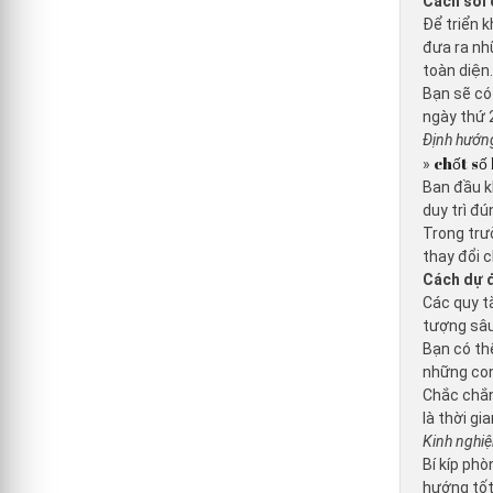
Cách soi 
Để triển 
đưa ra nh
toàn diện.
Bạn sẽ có
ngày thứ 
Định hướn
chốt số
»
Ban đầu k
duy trì đ
Trong trư
thay đổi 
Cách dự đ
Các quy t
tượng sâu
Bạn có th
những con
Chắc chắn
là thời g
Kinh nghiệ
Bí kíp phò
hướng tốt