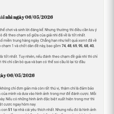
giải nhì ngày 06/05/2026
thể chơi và sinh lời đáng kể. Nhưng thường thì điều cần lưu ý
đề theo chạm số giữa của giải nhì đã về là tốt nhất.
 số miền trung hàng ngày. Chẳng hạn như kết quả xsmt đã về
eo chạm 1 và chốt dàn đề này, bao gồm
74
,
48
,
69
,
95
,
68
,
40
,
tốt nhất. Tuy nhiên, nếu đánh theo chạm đề giải nhì thì chỉ
thì chỉ cần bỏ qua và bạn có thể soi cầu lô lại từ đầu
ngày 06/05/2026
 không chỉ đơn giản mà còn rất thú vị, thậm chí là đảm bảo
a của mình và dưa vào hình ảnh trong mơ để đánh cược. Mỗi
y. Nếu có những hình ảnh đặc biệt xuất hiện trong mơ thì
đặt cược ngay hôm nay.
 con
51
tại nhà cái yêu thích nhất. Nhưng nếu đó là hình ảnh