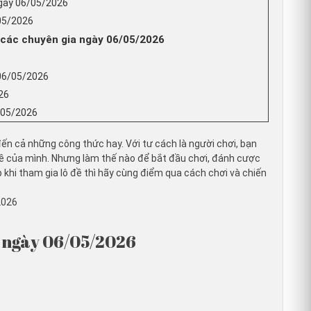
ngày 06/05/2026
/05/2026
 các chuyên gia ngày 06/05/2026
 06/05/2026
26
6/05/2026
n cả những công thức hay. Với tư cách là người chơi, bạn
 đề của mình. Nhưng làm thế nào để bắt đầu chơi, đánh cược
 khi tham gia lô đề thì hãy cùng điểm qua cách chơi và chiến
2026
í ngày 06/05/2026