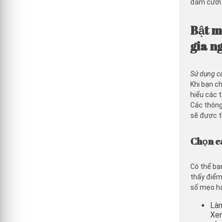
đám cưới 
Bật m
gia n
Sử dụng cá
Khi bạn c
hiểu các 
Các thông
sẽ được t
Chọn c
Có thể bạ
thấy điểm
số mẹo ha
Làm
Xem