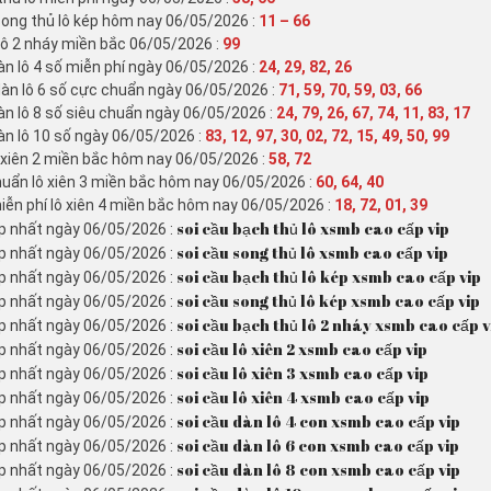
ong thủ lô kép hôm nay 06/05/2026 :
11 – 66
lô 2 nháy miền bắc 06/05/2026 :
99
àn lô 4 số miễn phí ngày 06/05/2026 :
24, 29, 82, 26
àn lô 6 số cực chuẩn ngày 06/05/2026 :
71, 59, 70, 59, 03, 66
àn lô 8 số siêu chuẩn ngày 06/05/2026 :
24, 79, 26, 67, 74, 11, 83, 17
àn lô 10 số ngày 06/05/2026 :
83, 12, 97, 30, 02, 72, 15, 49, 50, 99
ô xiên 2 miền bắc hôm nay 06/05/2026 :
58, 72
huẩn lô xiên 3 miền bắc hôm nay 06/05/2026 :
60, 64, 40
iễn phí lô xiên 4 miền bắc hôm nay 06/05/2026 :
18, 72, 01, 39
soi cầu bạch thủ lô xsmb cao cấp vip
p nhất ngày 06/05/2026 :
soi cầu song thủ lô xsmb cao cấp vip
p nhất ngày 06/05/2026 :
soi cầu bạch thủ lô kép xsmb cao cấp vip
p nhất ngày 06/05/2026 :
soi cầu song thủ lô kép xsmb cao cấp vip
p nhất ngày 06/05/2026 :
soi cầu bạch thủ lô 2 nháy xsmb cao cấp v
p nhất ngày 06/05/2026 :
soi cầu lô xiên 2 xsmb cao cấp vip
p nhất ngày 06/05/2026 :
soi cầu lô xiên 3 xsmb cao cấp vip
p nhất ngày 06/05/2026 :
soi cầu lô xiên 4 xsmb cao cấp vip
p nhất ngày 06/05/2026 :
soi cầu dàn lô 4 con xsmb cao cấp vip
p nhất ngày 06/05/2026 :
soi cầu dàn lô 6 con xsmb cao cấp vip
p nhất ngày 06/05/2026 :
soi cầu dàn lô 8 con xsmb cao cấp vip
p nhất ngày 06/05/2026 :