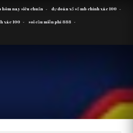
 hôm nay siêu chuẩn
dự đoán xổ số mb chính xác 100
nh xác 100
soi cầu miễn phí 888