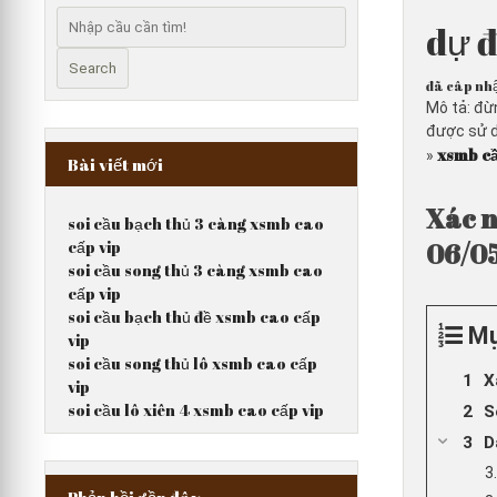
dự đ
Search
đã câp nh
Mô tả: đừ
được sử d
xsmb cầ
»
Bài viết mới
Xác n
soi cầu bạch thủ 3 càng xsmb cao
cấp vip
06/0
soi cầu song thủ 3 càng xsmb cao
cấp vip
soi cầu bạch thủ đề xsmb cao cấp
Mụ
vip
soi cầu song thủ lô xsmb cao cấp
X
vip
soi cầu lô xiên 4 xsmb cao cấp vip
S
D