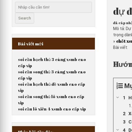
dự đ
Search
đã câp nh
Mô tả: Dự
trọng dàn
chốt x
»
Bài viết mới
Bài viết:
soi cầu bạch thủ 3 càng xsmb cao
Hướng
cấp vip
soi cầu song thủ 3 càng xsmb cao
cấp vip
soi cầu bạch thủ đề xsmb cao cấp
Mụ
vip
soi cầu song thủ lô xsmb cao cấp
H
vip
soi cầu lô xiên 4 xsmb cao cấp vip
X
C
D