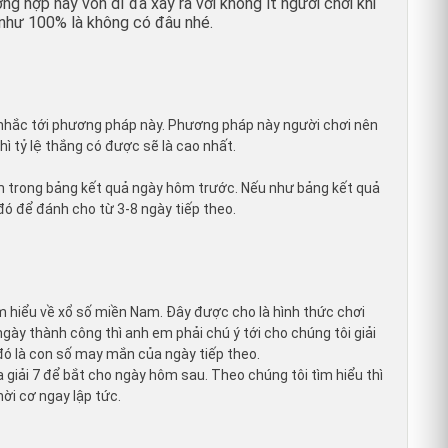
g hợp này vốn dĩ đã xảy ra với không ít người chơi khi
 như 100% là không có đâu nhé.
nhắc tới phương pháp này. Phương pháp này người chơi nên
hì tỷ lệ thắng có được sẽ là cao nhất.
m trong bảng kết quả ngày hôm trước. Nếu như bảng kết quả
ó để đánh cho từ 3-8 ngày tiếp theo.
m hiểu về xổ số miền Nam. Đây được cho là hình thức chơi
gày thành công thì anh em phải chú ý tới cho chúng tôi giải
 đó là con số may mắn của ngày tiếp theo.
 giải 7 để bắt cho ngày hôm sau. Theo chúng tôi tìm hiểu thì
hời cơ ngay lập tức.