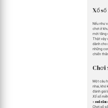
Xổ số
Nếu như x
chơi ở kh
mới tăng 
Thật vậy v
dành cho 
những con
chiến thắn
Chơi 
Một câu h
nhai, khó
đánh giá l
Xổ số miề
soi cầu
»
Chơi xổ s