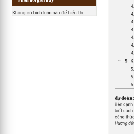
Phản hồi gần đây
Không có bình luận nào để hiển thị.
K
dự đoán 
Bên cạnh 
biết cách
công thức
Hướng dẫn