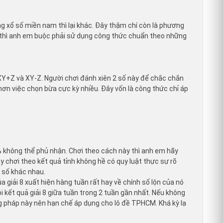
 xổ số miền nam thì lại khác. Đây thậm chí còn là phương
g thì anh em buộc phải sử dụng công thức chuẩn theo những
ấy XY+Z và XY-Z. Người chơi đánh xiên 2 số này để chắc chắn
hơn việc chọn bừa cực kỳ nhiều. Đây vốn là công thức chỉ áp
 không thể phủ nhận. Chơi theo cách này thì anh em hãy
 chơi theo kết quả tỉnh không hề có quy luật thực sự rõ
 số khác nhau.
a giải 8 xuất hiện hàng tuần rất hay về chính số lộn của nó
i kết quả giải 8 giữa tuần trong 2 tuần gần nhất. Nếu không
g pháp này nên hạn chế áp dụng cho lô đề TPHCM. Khá kỳ lạ