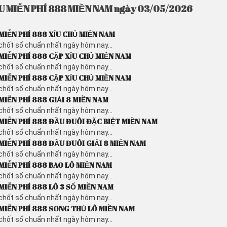
U MIỄN PHÍ 888 MIỀN NAM ngày 03/05/2026
MIỄN PHÍ 888 XỈU CHỦ MIỀN NAM
chốt số chuẩn nhất ngày hôm nay…
MIỄN PHÍ 888 CẶP XỈU CHỦ MIỀN NAM
chốt số chuẩn nhất ngày hôm nay…
MIỄN PHÍ 888 CẶP XỈU CHỦ MIỀN NAM
chốt số chuẩn nhất ngày hôm nay…
MIỄN PHÍ 888 GIẢI 8 MIỀN NAM
chốt số chuẩn nhất ngày hôm nay…
MIỄN PHÍ 888 ĐẦU ĐUÔI ĐẶC BIỆT MIỀN NAM
chốt số chuẩn nhất ngày hôm nay…
MIỄN PHÍ 888 ĐẦU ĐUÔI GIẢI 8 MIỀN NAM
chốt số chuẩn nhất ngày hôm nay…
MIỄN PHÍ 888 BAO LÔ MIỀN NAM
chốt số chuẩn nhất ngày hôm nay…
MIỄN PHÍ 888 LÔ 3 SỐ MIỀN NAM
chốt số chuẩn nhất ngày hôm nay…
 MIỄN PHÍ 888 SONG THỦ LÔ MIỀN NAM
chốt số chuẩn nhất ngày hôm nay…