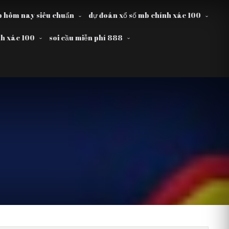
 hôm nay siêu chuẩn
dự đoán xổ số mb chính xác 100
nh xác 100
soi cầu miễn phí 888