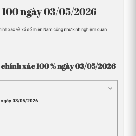
 100 ngày 03/05/2026
chính xác về xổ số miền Nam cũng như kinh nghiệm quan
 chính xác 100 % ngày 03/05/2026
 ngày 03/05/2026