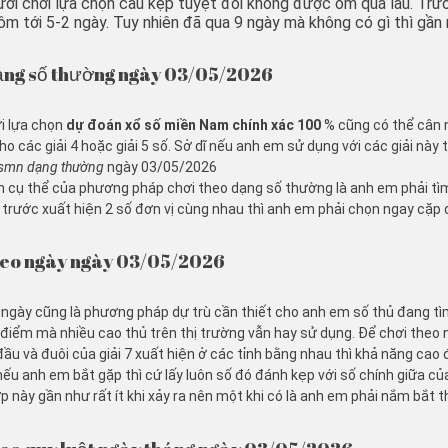
ời chơi lựa chọn cầu kẹp tuyệt đối không được ôm quá lâu. Trườn
ôm tới 5-2 ngày. Tuy nhiên đã qua 9 ngày mà không có gì thì gần
ạng số thường ngày 03/05/2026
i lựa chọn
dự đoán xổ số miền Nam chính xác 100
% cũng có thể cân 
o các giải 4 hoặc giải 5 số. Sở dĩ nếu anh em sử dụng với các giải này t
smn dạng thường
ngày 03/05/2026
 cụ thể của phương pháp chơi theo dạng số thường là anh em phải tì
trước xuất hiện 2 số đơn vị cùng nhau thì anh em phải chọn ngay cặp đ
heo ngày ngày 03/05/2026
 ngày cũng là phương pháp dự trù cần thiết cho anh em số thủ đang tì
 điểm mà nhiều cao thủ trên thị trường vẫn hay sử dụng. Để chơi theo n
đầu và đuôi của giải 7 xuất hiện ở các tỉnh bằng nhau thì khả năng cao
ếu anh em bắt gặp thì cứ lấy luôn số đó đánh kẹp với số chính giữa của
 này gần như rất ít khi xảy ra nên một khi có là anh em phải nắm bắt t