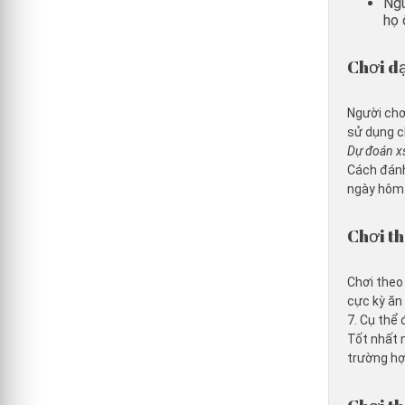
Ngư
họ 
Chơi d
Người chơ
sử dụng ch
Dự đoán x
Cách đánh
ngày hôm 
Chơi t
Chơi theo
cực kỳ ăn
7. Cụ thể 
Tốt nhất n
trường hợp