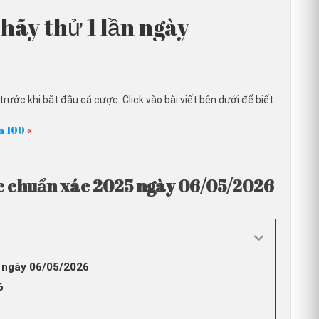
hãy thử 1 lần ngày
ước khi bắt đầu cá cược. Click vào bài viết bên dưới để biết
n 100
«
c chuẩn xác 2025 ngày 06/05/2026
 ngày 06/05/2026
6
6