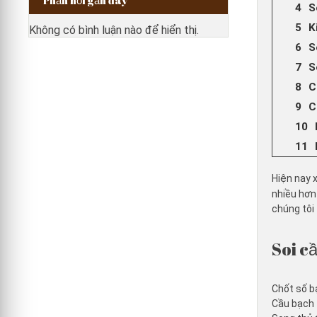
Phản hồi gần đây
S
K
Không có bình luận nào để hiển thị.
S
S
C
C
Hiện nay 
nhiều hơn 
chúng tôi 
Soi c
Chốt số b
Cầu bạch 