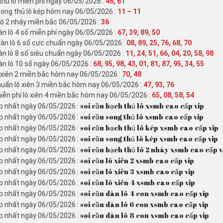
thủ lô miễn phí ngày 06/05/2026 :
46, 61
ong thủ lô kép hôm nay 06/05/2026 :
11 – 11
lô 2 nháy miền bắc 06/05/2026 :
36
àn lô 4 số miễn phí ngày 06/05/2026 :
67, 39, 89, 50
àn lô 6 số cực chuẩn ngày 06/05/2026 :
08, 89, 25, 76, 68, 70
àn lô 8 số siêu chuẩn ngày 06/05/2026 :
11, 24, 51, 66, 04, 20, 58, 98
àn lô 10 số ngày 06/05/2026 :
68, 95, 98, 43, 01, 81, 87, 95, 34, 55
ô xiên 2 miền bắc hôm nay 06/05/2026 :
70, 48
huẩn lô xiên 3 miền bắc hôm nay 06/05/2026 :
47, 93, 76
iễn phí lô xiên 4 miền bắc hôm nay 06/05/2026 :
65, 08, 58, 54
soi cầu bạch thủ lô xsmb cao cấp vip
p nhất ngày 06/05/2026 :
soi cầu song thủ lô xsmb cao cấp vip
p nhất ngày 06/05/2026 :
soi cầu bạch thủ lô kép xsmb cao cấp vip
p nhất ngày 06/05/2026 :
soi cầu song thủ lô kép xsmb cao cấp vip
p nhất ngày 06/05/2026 :
soi cầu bạch thủ lô 2 nháy xsmb cao cấp v
p nhất ngày 06/05/2026 :
soi cầu lô xiên 2 xsmb cao cấp vip
p nhất ngày 06/05/2026 :
soi cầu lô xiên 3 xsmb cao cấp vip
p nhất ngày 06/05/2026 :
soi cầu lô xiên 4 xsmb cao cấp vip
p nhất ngày 06/05/2026 :
soi cầu dàn lô 4 con xsmb cao cấp vip
p nhất ngày 06/05/2026 :
soi cầu dàn lô 6 con xsmb cao cấp vip
p nhất ngày 06/05/2026 :
soi cầu dàn lô 8 con xsmb cao cấp vip
p nhất ngày 06/05/2026 :