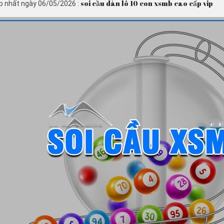
soi cầu dàn lô 10 con xsmb cao cấp vip
p nhất ngày 06/05/2026 :