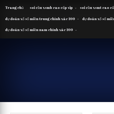
Skip
Trang chủ
soi cầu xsmb cao cấp vip
soi cầu xsmt cao cấ
to
content
dự đoán xổ số miền trung chính xác 100
dự đoán xổ số mi
dự đoán xổ số miền nam chính xác 100