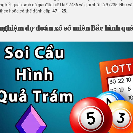
ng kết quả xsmb có giải đặc biệt là 97486 và giải nhất là 97235. Như vậy
 theo hoặc có thể đánh cặp
47
–
25
.
nghiệm dự đoán xổ số miền Bắc hình qu