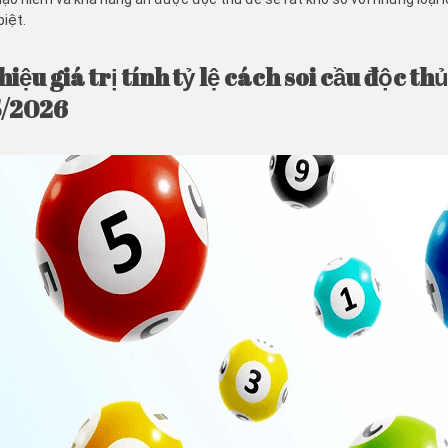
biệt.
hiệu giá trị tính tỷ lệ cách soi cầu độc t
5/2026