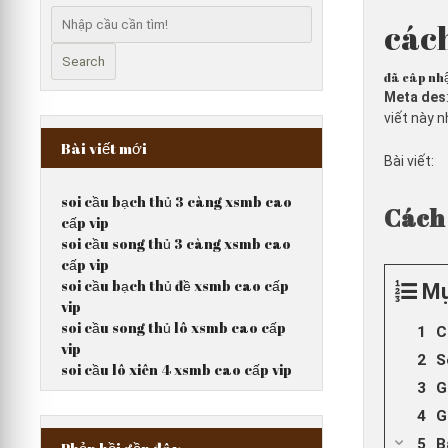
cách
Search
đã câp nh
Meta des
viết này n
Bài viết mới
Bài viết:
soi cầu bạch thủ 3 càng xsmb cao
Cách 
cấp vip
soi cầu song thủ 3 càng xsmb cao
cấp vip
soi cầu bạch thủ đề xsmb cao cấp
Mụ
vip
soi cầu song thủ lô xsmb cao cấp
C
vip
S
soi cầu lô xiên 4 xsmb cao cấp vip
G
G
B