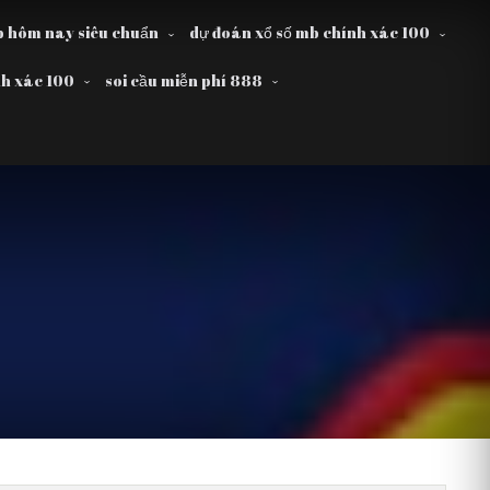
 hôm nay siêu chuẩn
dự đoán xổ số mb chính xác 100
nh xác 100
soi cầu miễn phí 888