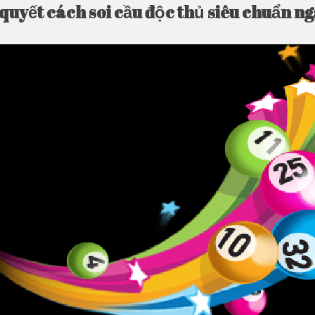
 quyết cách soi cầu độc thủ siêu chuẩn 