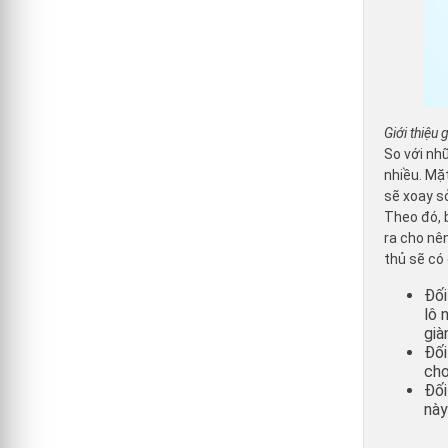
Giới thiệu 
So với nh
nhiều. Mặt
sẽ xoay s
Theo đó, 
ra cho nê
thủ sẽ có
Đối
lô 
già
Đối
cho
Đối
này