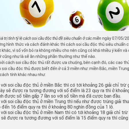
giá trị tính tỷ lệ cách soi cầu độc thủ đề siêu chuẩn ở các miền
ngày 07/05/2
ững hình thức và cách đánh khác thì cách soi cầu độc thủ siêu chuẩn c
 khác, vì số vốn bỏ ra không nhiều cho nên cũng có khá nhiều ý kiến và 
ở cũng như là sẽ ăn những phần thưởng như thế nào.
bởi cách soi cầu độc thủ rất được ưa chuộng, bên cạnh đó, các cao t
n soi cầu độc thủ được biết đến ở cả 3 miền như: miền Bắc, miền Trung
 cách tính khác nhau như:
 với soi cầu độc thủ ở miền Bắc thì có tới khoảng 26 giải chỉ trừ
này sẽ được ra tương đương với số điểm là 23 quy ra thì ở khoản
nh được số tiền gấp 7 lần so với số tiền mà đã cược ban đầu.
 với soi cầu độc thủ ở miền Trung thì nếu như được trúng giải 
 đến 16 điểm quy ra thì ở khoảng 80 nghìn đồng của 1 lô.
 với soi cầu độc thủ ở miền Nam thì có tới khoảng 18 giải chỉ tr
 sẽ được ra tương đương với số điểm là 15 điểm quy ra thì cũng