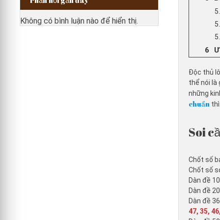
Phản hồi gần đây
Không có bình luận nào để hiển thị.
Ư
Độc thủ l
thể nói là
những kin
chuẩn
thì
Soi c
Chốt số b
Chốt số s
Dàn đề 10
Dàn đề 20
Dàn đề 36
47, 35, 46