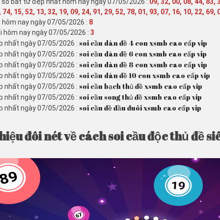
 số bất tử đẹp nhất hôm nay ngày 07/05/2026 :
09, 32, 00, 08, 44, 83, 
 74, 15, 52, 13, 32, 19, 09, 24, 91, 29, 52, 78, 01, 93, 07, 16, 10, 22, 69, 
 hôm nay ngày 07/05/2026 :
8
i hôm nay ngày 07/05/2026 :
3
soi cầu dàn đề 4 con xsmb cao cấp vip
p nhất ngày 07/05/2026 :
soi cầu dàn đề 6 con xsmb cao cấp vip
p nhất ngày 07/05/2026 :
soi cầu dàn đề 8 con xsmb cao cấp vip
p nhất ngày 07/05/2026 :
soi cầu dàn đề 10 con xsmb cao cấp vip
p nhất ngày 07/05/2026 :
soi cầu bạch thủ đề xsmb cao cấp vip
p nhất ngày 07/05/2026 :
soi cầu song thủ đề xsmb cao cấp vip
p nhất ngày 07/05/2026 :
soi cầu đề đầu đuôi xsmb cao cấp vip
p nhất ngày 07/05/2026 :
thiệu đôi nét về cách soi cầu độc thủ đề 