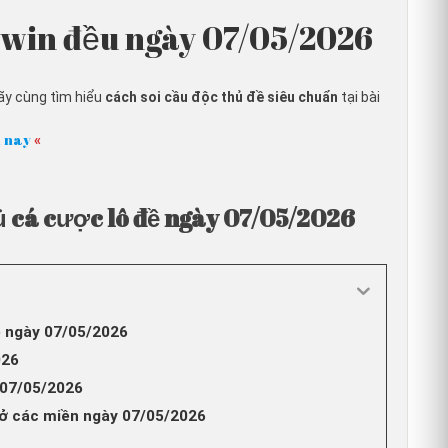
n win đều ngày 07/05/2026
hãy cùng tìm hiểu
cách soi cầu độc thủ đề siêu chuẩn
tại bài
m nay
«
hủ cá cược lô đề ngày 07/05/2026
ề ngày 07/05/2026
026
 07/05/2026
ẩn ở các miền ngày 07/05/2026