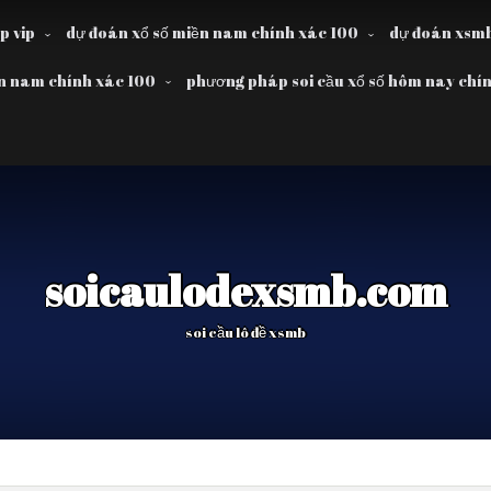
p vip
dự đoán xổ số miền nam chính xác 100
dự đoán xsmb
ền nam chính xác 100
phương pháp soi cầu xổ số hôm nay chí
soicaulodexsmb.com
soi cầu lô đề xsmb