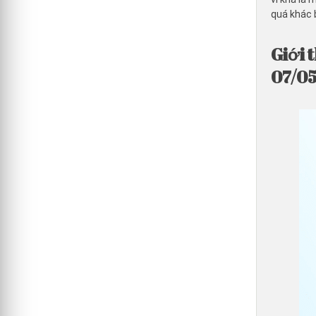
quá khác 
Giới t
07/0