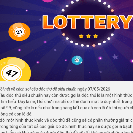
đôi nét về cách soi cầu độc thủ đề siêu chuẩn
ngày 07/05/2026
ầu độc thủ siêu chuẩn hay còn được gọi là độc thủ lô là một hình thức 
 tìm hiểu. Đây là một lối chơi mà chỉ có thể đánh một lô duy nhất tron
 số 99, cũng tức là nếu như trong bảng kết quả có con lô đó thì người 
hông có con lô đó.
đó, một hình thức khác về độc thủ đề cũng sẽ có phần thưởng giá trị c
rong tổng của tất cả các giải. Do đó, hình thức này sẽ được gọi là bạch
 mạo hiểm và khả năng ăn được độc thủ đề sẽ rất khó so với những loại 