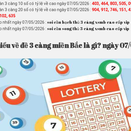
àn 3 càng 10 số có tỷ lệ về cao ngày 07/05/2026 :
403, 464, 803, 505, 0
àn 3 càng 20 số có tỷ lệ về cao ngày 07/05/2026 :
904, 912, 746, 151, 4
 102, 635
soi cầu bạch thủ 3 càng xsmb cao cấp vip
p nhất ngày 07/05/2026 :
soi cầu song thủ 3 càng xsmb cao cấp vip
p nhất ngày 07/05/2026 :
iểu về đề 3 càng miền Bắc là gì? ngày 0