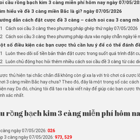
oi cầu rồng bạch kim 3 càng miễn phí hôm nay ngày 07/05/2
ìm hiểu về đề 3 càng miền Bắc là gì? ngày 07/05/2026
ướng dẫn cách đặt cược đề 3 càng – cách soi cau 3 cang mb
Cách soi cầu 3 càng theo phương pháp ghép thứ ngày 07/05/2026
Cách soi cầu 3 càng theo phương pháp dựa vào ngày chẵn ngày lẻ
ột số điều kiện các bạn cược thủ cần lưu ý để có thể đánh 
Luôn theo dõi số tiền bản thân đặt cược trong suốt quá trình đặt
Luôn chủ động học hỏi thêm nhiều cách soi cầu đề 3 càng từ các 
ợc thủ hiện tại chắc chắn đã không còn gì xa lạ với trò chơi cá cược l
hơi 3 càng miền Bắc hay chưa? Theo đó, đây là một trong số các cách c
ện nay. Do đó, chúng tôi đã tạo ra bài viết này để giúp các bạn cược t
ính xác nhất.
ầu rồng bạch kim 3 càng miễn phí hôm n
 càng ngày 07/05/2026:
026
ặp 3 càng ngày 07/05/2026:
973, 529