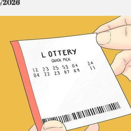
5/2026