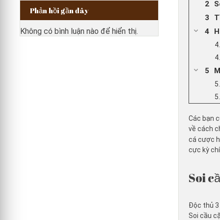
S
Phản hồi gần đây
T
Không có bình luận nào để hiển thị.
H
M
Các bạn cư
về cách c
cá cược hi
cực kỳ ch
Soi c
Độc thủ 3
Soi cầu c