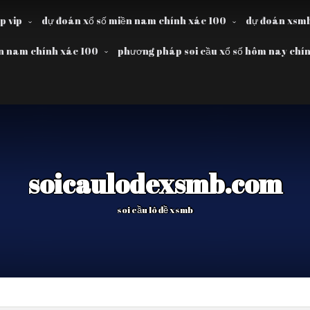
p vip
dự đoán xổ số miền nam chính xác 100
dự đoán xsmb
ền nam chính xác 100
phương pháp soi cầu xổ số hôm nay chí
soicaulodexsmb.com
soi cầu lô đề xsmb