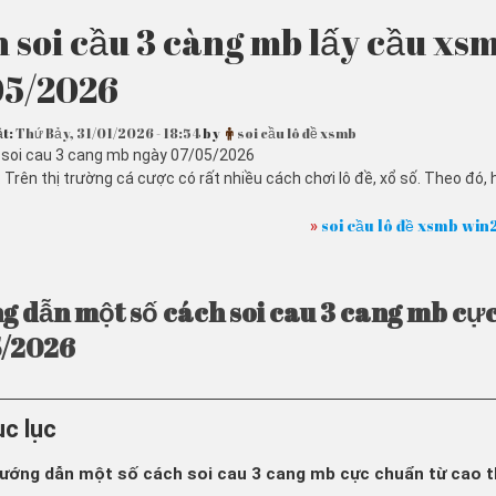
 soi cầu 3 càng mb lấy cầu xs
05/2026
ật:
Thứ Bảy, 31/01/2026 - 18:54
by
soi cầu lô đề xsmb
h soi cau 3 cang mb ngày 07/05/2026
: Trên thị trường cá cược có rất nhiều cách chơi lô đề, xổ số. Theo đó,
soi cầu lô đề xsmb wi
»
 dẫn một số cách soi cau 3 cang mb cực
5/2026
c lục
ướng dẫn một số cách soi cau 3 cang mb cực chuẩn từ cao 