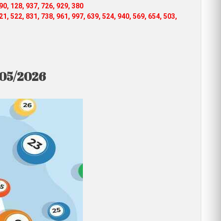
90, 128, 937, 726, 929, 380
21, 522, 831, 738, 961, 997, 639, 524, 940, 569, 654, 503,
7/05/2026