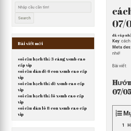
cách
Search
07/
đã câp nh
Key
: các
Bài viết mới
Meta des
nhé!
soi cầu bạch thủ 3 càng xsmb cao
cấp vip
Bài viết:
soi cầu dàn đề 6 con xsmb cao cấp
vip
Hướng
soi cầu bạch thủ đề xsmb cao cấp
vip
07/0
soi cầu bạch thủ lô xsmb cao cấp
vip
soi cầu dàn lô 8 con xsmb cao cấp
Mụ
vip
H