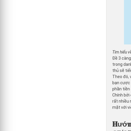
Tìm hiểu v
Đề 3 càng
trong dan
thủ sẽ tiế
Theo đó, 
bạn cược 
phần tiền
Chính bởi
rất nhiều
mặt với v
Hướng