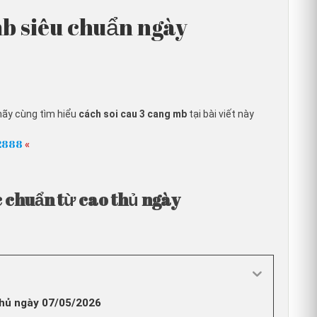
mb siêu chuẩn ngày
 hãy cùng tìm hiểu
cách soi cau 3 cang mb
tại bài viết này
n2888
«
 chuẩn từ cao thủ ngày
thủ ngày 07/05/2026