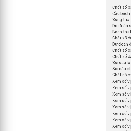
Chốt số b
Cầu bạch 
Song thủ 
Dự đoán s
Bạch thủ 
Chốt số d
Dự đoán d
Chốt số d
Chốt số d
Soi cầu l
Soi cầu c
Chốt số m
Xem số ví
Xem số ví
Xem số ví
Xem số ví
Xem số ví
Xem số ví
Xem số ví
Xem số ví