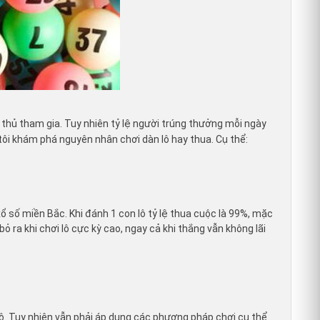
c thủ tham gia. Tuy nhiên tỷ lệ người trúng thưởng mỗi ngày
ôi khám phá nguyên nhân chơi dàn lô hay thua. Cụ thể:
xổ số miền Bắc. Khi đánh 1 con lô tỷ lệ thua cuộc là 99%, mặc
ỏ ra khi chơi lô cực kỳ cao, ngay cả khi thắng vẫn không lãi
lô. Tuy nhiên vẫn phải áp dụng các phương pháp chơi cụ thể.