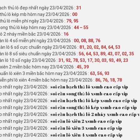
ạch thủ lô đẹp nhất ngày 23/04/2026 :
31
thủ lô kép mb hôm nay 23/04/2026 :
00
thủ lô miễn phí ngày 23/04/2026 :
79, 95
ong thủ lô kép hôm nay 23/04/2026 :
44 – 55
lô 2 nháy miền bắc 23/04/2026 :
16
àn lô 4 số miễn phí ngày 23/04/2026 :
00, 08, 88, 76
àn lô 6 số cực chuẩn ngày 23/04/2026 :
81, 20, 02, 84, 64, 53
àn lô 8 số siêu chuẩn ngày 23/04/2026 :
56, 64, 53, 89, 43, 07, 02, 35
àn lô 10 số ngày 23/04/2026 :
31, 92, 78, 53, 17, 30, 03, 93, 49, 23
ô xiên 2 miền bắc hôm nay 23/04/2026 :
45, 39
huẩn lô xiên 3 miền bắc hôm nay 23/04/2026 :
63, 56, 93
iễn phí lô xiên 4 miền bắc hôm nay 23/04/2026 :
86, 76, 18, 78
soi cầu bạch thủ lô xsmb cao cấp vip
p nhất ngày 23/04/2026 :
soi cầu song thủ lô xsmb cao cấp vip
p nhất ngày 23/04/2026 :
soi cầu bạch thủ lô kép xsmb cao cấp vip
p nhất ngày 23/04/2026 :
soi cầu song thủ lô kép xsmb cao cấp vip
p nhất ngày 23/04/2026 :
soi cầu bạch thủ lô 2 nháy xsmb cao cấp v
p nhất ngày 23/04/2026 :
soi cầu lô xiên 2 xsmb cao cấp vip
p nhất ngày 23/04/2026 :
soi cầu lô xiên 3 xsmb cao cấp vip
p nhất ngày 23/04/2026 :
soi cầu lô xiên 4 xsmb cao cấp vip
p nhất ngày 23/04/2026 :