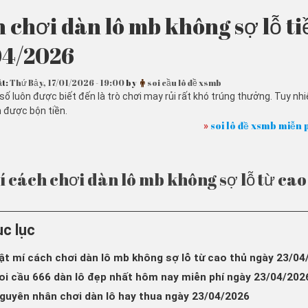
 chơi dàn lô mb không sợ lỗ ti
04/2026
ật:
Thứ Bảy, 17/01/2026 - 19:00
by
soi cầu lô đề xsmb
số luôn được biết đến là trò chơi may rủi rất khó trúng thưởng. Tuy nh
 được bộn tiền.
soi lô đề xsmb miễn 
»
í cách chơi dàn lô mb không sợ lỗ từ ca
c lục
ật mí cách chơi dàn lô mb không sợ lỗ từ cao thủ ngày 23/04
oi cầu 666 dàn lô đẹp nhất hôm nay miễn phí ngày 23/04/202
guyên nhân chơi dàn lô hay thua ngày 23/04/2026