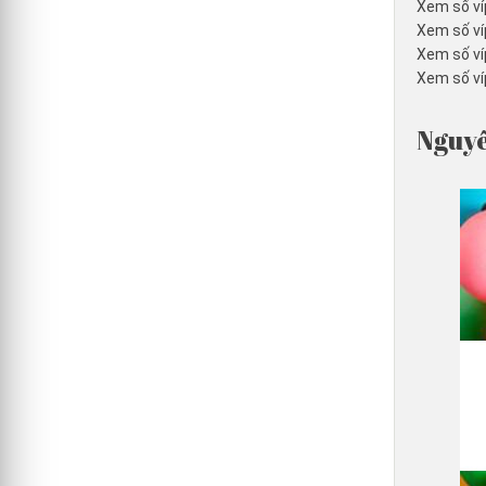
Xem số ví
Xem số ví
Xem số ví
Xem số ví
Nguyê