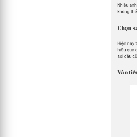
Nhiều anh
không thể
Chọn s
Hiện nay 
hiệu quả 
soi cầu cũ
Vào tiề