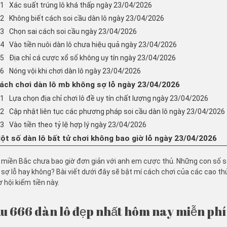
Xác suất trúng lô khá thấp ngày 23/04/2026
Không biết cách soi cầu dàn lô ngày 23/04/2026
Chọn sai cách soi cầu ngày 23/04/2026
Vào tiền nuôi dàn lô chưa hiệu quả ngày 23/04/2026
Địa chỉ cá cược xổ số không uy tín ngày 23/04/2026
Nóng vội khi chơi dàn lô ngày 23/04/2026
ách chơi dàn lô mb không sợ lỗ ngày 23/04/2026
Lựa chọn địa chỉ chơi lô đề uy tín chất lượng ngày 23/04/2026
Cập nhật liên tục các phương pháp soi cầu dàn lô ngày 23/04/2026
Vào tiền theo tỷ lệ hợp lý ngày 23/04/2026
ột số dàn lô bất tử chơi không bao giờ lỗ ngày 23/04/2026
ề miền Bắc chưa bao giờ đơn giản với anh em cược thủ. Những con số sẽ
sợ lỗ hay không? Bài viết dưới đây sẽ bật mí cách chơi của các cao t
 hội kiếm tiền này.
ầu 666 dàn lô đẹp nhất hôm nay miễn ph