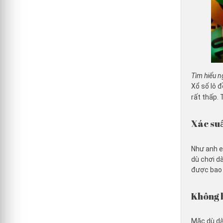
Tìm hiểu n
Xổ số lô đ
rất thấp.
Xác su
Như anh em
dù chơi dà
được bao 
Không b
Mặc dù dà