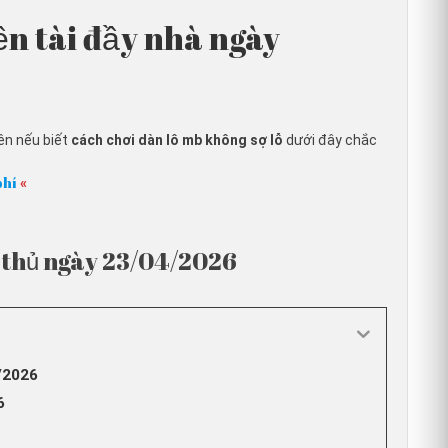
ền tài đầy nhà ngày
iên nếu biết
cách chơi dàn lô mb không sợ lỗ
dưới đây chắc
phí
«
o thủ ngày 23/04/2026
/2026
6