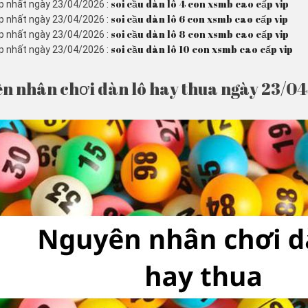
soi cầu dàn lô 4 con xsmb cao cấp vip
p nhất ngày 23/04/2026 :
soi cầu dàn lô 6 con xsmb cao cấp vip
p nhất ngày 23/04/2026 :
soi cầu dàn lô 8 con xsmb cao cấp vip
p nhất ngày 23/04/2026 :
soi cầu dàn lô 10 con xsmb cao cấp vip
p nhất ngày 23/04/2026 :
n nhân chơi dàn lô hay thua ngày 23/0