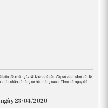
 biến đổi mỗi ngày rất khó dự đoán. Vậy có cách chơi dàn lô
hủ chắc chắn sẽ tăng cơ hội thắng cược. Theo dõi ngay để
í ngày 23/04/2026