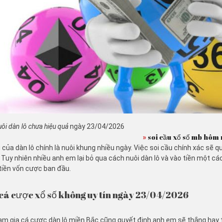
uôi dàn lô chưa hiệu quả
ngày 23/04/2026
soi cầu xổ số mb hôm
»
 của dàn lô chính là nuôi khung nhiều ngày. Việc soi cầu chính xác sẽ 
Tuy nhiên nhiều anh em lại bỏ qua cách nuôi dàn lô và vào tiền một các
 tiền vốn cược ban đầu.
 cá cược xổ số không uy tín ngày 23/04/2026
ham gia cá cược dàn lô miền Bắc cũng quyết định anh em sẽ thắng hay 