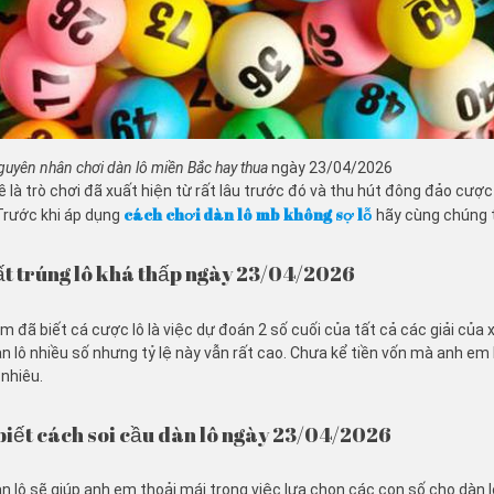
guyên nhân chơi dàn lô miền Bắc hay thua
ngày 23/04/2026
ề là trò chơi đã xuất hiện từ rất lâu trước đó và thu hút đông đảo cượ
cách chơi dàn lô mb không sợ lỗ
 Trước khi áp dụng
hãy cùng chúng t
ất trúng lô khá thấp ngày 23/04/2026
 đã biết cá cược lô là việc dự đoán 2 số cuối của tất cả các giải của 
n lô nhiều số nhưng tỷ lệ này vẫn rất cao. Chưa kể tiền vốn mà anh em b
nhiêu.
iết cách soi cầu dàn lô ngày 23/04/2026
n lô sẽ giúp anh em thoải mái trong việc lựa chọn các con số cho dàn 