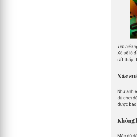
Tìm hiểu n
Xổ số lô đ
rất thấp.
Xác su
Như anh em
dù chơi dà
được bao 
Không b
Mặc dù dà