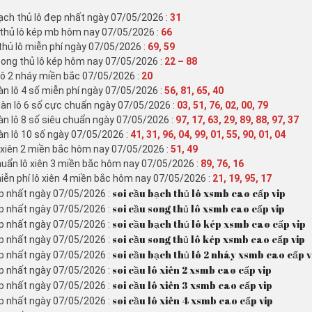
ạch thủ lô đẹp nhất ngày 07/05/2026 :
31
thủ lô kép mb hôm nay 07/05/2026 :
66
thủ lô miễn phí ngày 07/05/2026 :
69, 59
ong thủ lô kép hôm nay 07/05/2026 :
22 – 88
lô 2 nháy miền bắc 07/05/2026 :
20
àn lô 4 số miễn phí ngày 07/05/2026 :
56, 81, 65, 40
àn lô 6 số cực chuẩn ngày 07/05/2026 :
03, 51, 76, 02, 00, 79
àn lô 8 số siêu chuẩn ngày 07/05/2026 :
97, 17, 63, 29, 89, 88, 97, 37
àn lô 10 số ngày 07/05/2026 :
41, 31, 96, 04, 99, 01, 55, 90, 01, 04
ô xiên 2 miền bắc hôm nay 07/05/2026 :
51, 49
huẩn lô xiên 3 miền bắc hôm nay 07/05/2026 :
89, 76, 16
iễn phí lô xiên 4 miền bắc hôm nay 07/05/2026 :
21, 19, 95, 17
soi cầu bạch thủ lô xsmb cao cấp vip
p nhất ngày 07/05/2026 :
soi cầu song thủ lô xsmb cao cấp vip
p nhất ngày 07/05/2026 :
soi cầu bạch thủ lô kép xsmb cao cấp vip
p nhất ngày 07/05/2026 :
soi cầu song thủ lô kép xsmb cao cấp vip
p nhất ngày 07/05/2026 :
soi cầu bạch thủ lô 2 nháy xsmb cao cấp v
p nhất ngày 07/05/2026 :
soi cầu lô xiên 2 xsmb cao cấp vip
p nhất ngày 07/05/2026 :
soi cầu lô xiên 3 xsmb cao cấp vip
p nhất ngày 07/05/2026 :
soi cầu lô xiên 4 xsmb cao cấp vip
p nhất ngày 07/05/2026 :