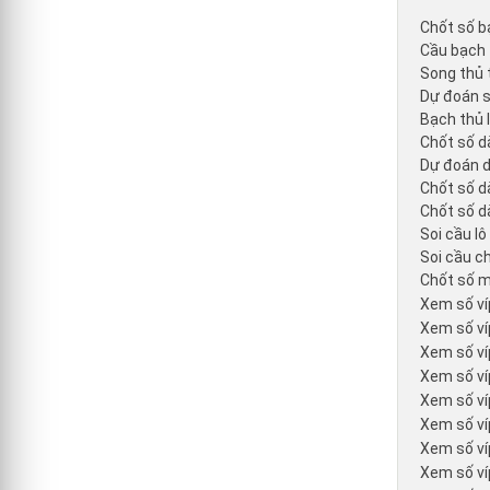
Chốt số b
Cầu bạch 
Song thủ 
Dự đoán s
Bạch thủ 
Chốt số d
Dự đoán d
Chốt số d
Chốt số d
Soi cầu l
Soi cầu c
Chốt số m
Xem số ví
Xem số ví
Xem số ví
Xem số ví
Xem số ví
Xem số ví
Xem số ví
Xem số ví