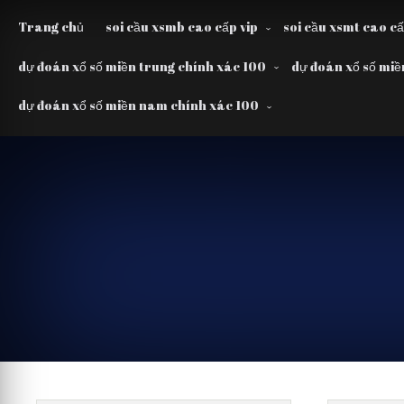
Skip
Trang chủ
soi cầu xsmb cao cấp vip
soi cầu xsmt cao cấ
to
content
dự đoán xổ số miền trung chính xác 100
dự đoán xổ số mi
dự đoán xổ số miền nam chính xác 100