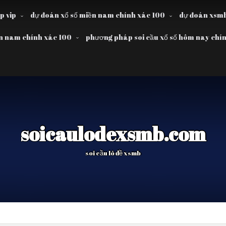
p vip
dự đoán xổ số miền nam chính xác 100
dự đoán xsmb
ền nam chính xác 100
phương pháp soi cầu xổ số hôm nay chí
soicaulodexsmb.com
soi cầu lô đề xsmb