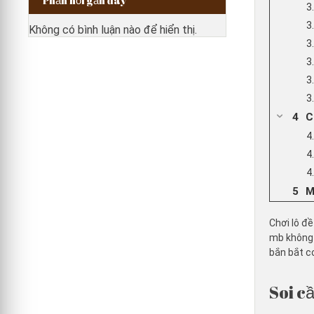
Phản hồi gần đây
Không có bình luận nào để hiển thị.
C
M
Chơi lô đ
mb không 
bắn bắt cơ
Soi c