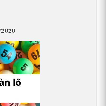
5/2026