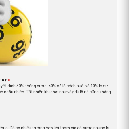
 nay
«
quyết định 50% thắng cược, 40% sẽ là cách nuôi và 10% là sự
h ngẫu nhiên. Tất nhiên khi chơi như vậy dù lô nổ cũng không
thua. Đã có nhiều trường hợp khi tham gia cá cược nhưng bị