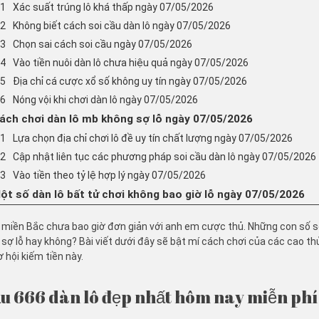
Xác suất trúng lô khá thấp ngày 07/05/2026
Không biết cách soi cầu dàn lô ngày 07/05/2026
Chọn sai cách soi cầu ngày 07/05/2026
Vào tiền nuôi dàn lô chưa hiệu quả ngày 07/05/2026
Địa chỉ cá cược xổ số không uy tín ngày 07/05/2026
Nóng vội khi chơi dàn lô ngày 07/05/2026
ách chơi dàn lô mb không sợ lỗ ngày 07/05/2026
Lựa chọn địa chỉ chơi lô đề uy tín chất lượng ngày 07/05/2026
Cập nhật liên tục các phương pháp soi cầu dàn lô ngày 07/05/2026
Vào tiền theo tỷ lệ hợp lý ngày 07/05/2026
ột số dàn lô bất tử chơi không bao giờ lỗ ngày 07/05/2026
ề miền Bắc chưa bao giờ đơn giản với anh em cược thủ. Những con số sẽ
sợ lỗ hay không? Bài viết dưới đây sẽ bật mí cách chơi của các cao t
 hội kiếm tiền này.
ầu 666 dàn lô đẹp nhất hôm nay miễn ph