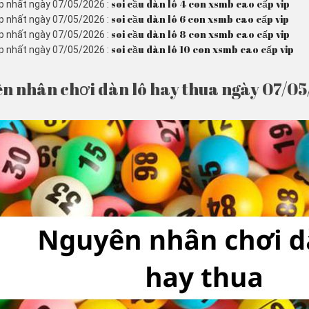
soi cầu dàn lô 4 con xsmb cao cấp vip
p nhất ngày 07/05/2026 :
soi cầu dàn lô 6 con xsmb cao cấp vip
p nhất ngày 07/05/2026 :
soi cầu dàn lô 8 con xsmb cao cấp vip
p nhất ngày 07/05/2026 :
soi cầu dàn lô 10 con xsmb cao cấp vip
p nhất ngày 07/05/2026 :
n nhân chơi dàn lô hay thua ngày 07/0