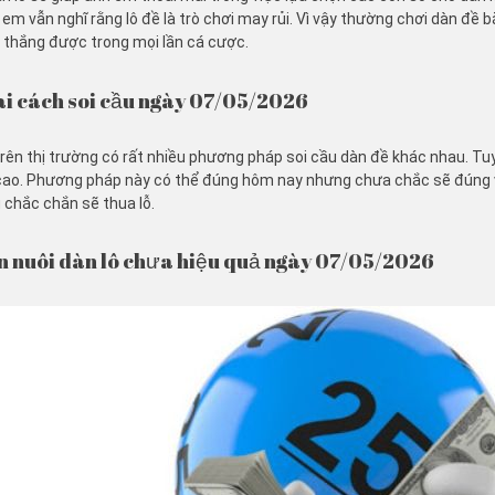
 em vẫn nghĩ rằng lô đề là trò chơi may rủi. Vì vậy thường chơi dàn đ
 thắng được trong mọi lần cá cược.
ai cách soi cầu ngày 07/05/2026
trên thị trường có rất nhiều phương pháp soi cầu dàn đề khác nhau. Tuy
cao. Phương pháp này có thể đúng hôm nay nhưng chưa chắc sẽ đúng vớ
 chắc chắn sẽ thua lỗ.
n nuôi dàn lô chưa hiệu quả ngày 07/05/2026