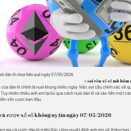
uôi dàn lô chưa hiệu quả
ngày 07/05/2026
soi cầu xổ số mb hôm
»
 của dàn lô chính là nuôi khung nhiều ngày. Việc soi cầu chính xác sẽ 
Tuy nhiên nhiều anh em lại bỏ qua cách nuôi dàn lô và vào tiền một các
 tiền vốn cược ban đầu.
 cá cược xổ số không uy tín ngày 07/05/2026
ham gia cá cược dàn lô miền Bắc cũng quyết định anh em sẽ thắng hay 